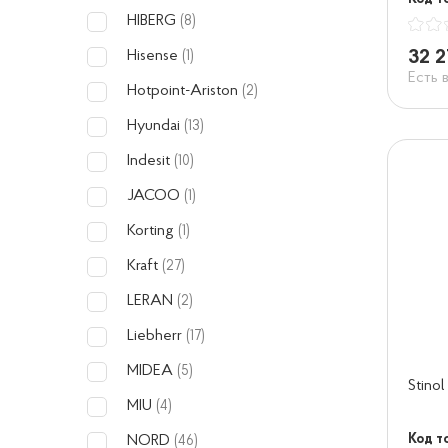
HIBERG
(8)
32 2
Hisense
(1)
Есть 
Hotpoint-Ariston
(2)
Hyundai
(13)
Indesit
(10)
JACOO
(1)
Korting
(1)
Kraft
(27)
LERAN
(2)
Liebherr
(17)
MIDEA
(5)
Stinol
MIU
(4)
Код т
NORD
(46)