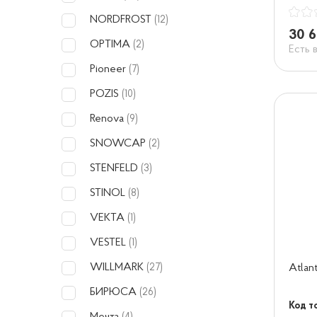
NORDFROST
(12)
30 6
OPTIMA
(2)
Есть 
Pioneer
(7)
POZIS
(10)
Renova
(9)
SNOWCAP
(2)
STENFELD
(3)
STINOL
(8)
VEKTA
(1)
VESTEL
(1)
WILLMARK
Atlan
(27)
БИРЮСА
(26)
Код т