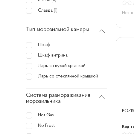
Мечта
(4)
Славда
(1)
Нет в
Тип морозильной камеры
Шкаф
Шкаф-витрина
Ларь с глухой крышкой
Ларь со стеклянной крышкой
Система размораживания
морозильника
POZI
Hot Gas
No Frost
Код т