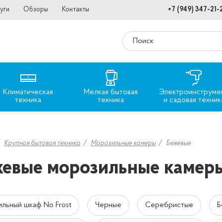
уги
Обзоры
Контакты
+7 (949) 347-21-
Климатическая
Мелкая бытовая
Электроинструме
техника
техника
и садовая техник
Крупная бытовая техника
Морозильные камеры
Бежевые
евые морозильные камер
льный шкаф No Frost
Черные
Серебристые
Б