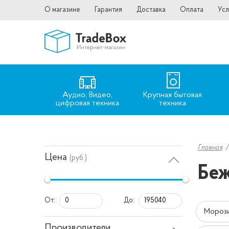
О магазине
Гарантия
Доставка
Оплата
Усл
Аудио, Видео,
Крупная бытовая
цифровая техника
техника
Главная
Цена
(руб.)
Беж
От:
До:
Морози
Производители