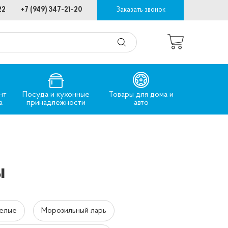
22
+7 (949) 347-21-20
Заказать звонок
нт
Посуда и кухонные
Товары для дома и
а
принадлежности
авто
ы
елые
Морозильный ларь