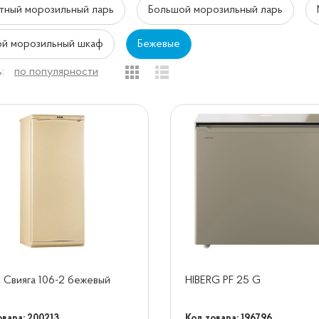
тный морозильный ларь
Большой морозильный ларь
й морозильный шкаф
Бежевые
:
по популярности
 Свияга 106-2 бежевый
HIBERG PF 25 G
овара: 200213
Код товара: 196796