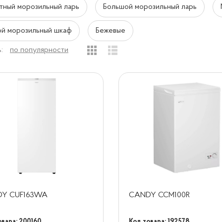
тный морозильный ларь
Большой морозильный ларь
й морозильный шкаф
Бежевые
:
по популярности
Y CUF163WA
CANDY CCM100R
овара: 200160
Код товара: 192578