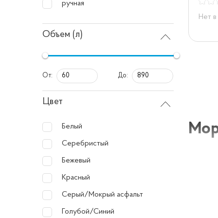
ручная
Нет в
Объем (л)
От:
До:
Цвет
Мор
Белый
Серебристый
Морози
Бежевый
в свое
Красный
объемо
Серый/Мокрый асфальт
облегча
Голубой/Синий