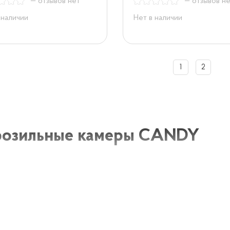
— отзывов нет
— отзывов н
 наличии
Нет в наличии
1
2
озильные камеры CANDY
льные камеры CANDY – это идеальное решение для хран
м доме. CANDY предлагает широкий выбор морозильных 
м, дизайном и функциями. Морозильные камеры CANDY
ют и ускоряют процесс хранения продуктов.