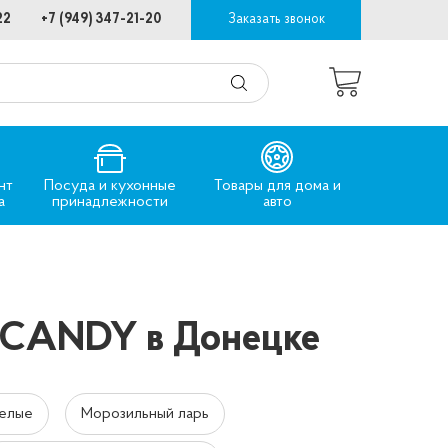
22
+7 (949) 347-21-20
Заказать звонок
нт
Посуда и кухонные
Товары для дома и
а
принадлежности
авто
 CANDY в Донецке
елые
Морозильный ларь