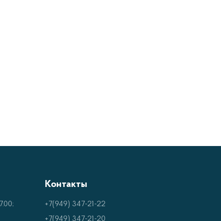
Y
печивает равномерное распределение воздуха
альной температуры и уровня влажности.
раметров.
.
Контакты
.00;
+7(949) 347-21-22
+7(949) 347-21-20