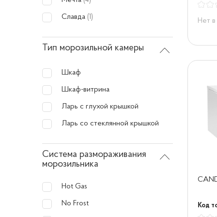
Мечта
(4)
Славда
(1)
Нет в
Тип морозильной камеры
Шкаф
Шкаф-витрина
Ларь с глухой крышкой
Ларь со стеклянной крышкой
Система размораживания
морозильника
CAND
Hot Gas
No Frost
Код т