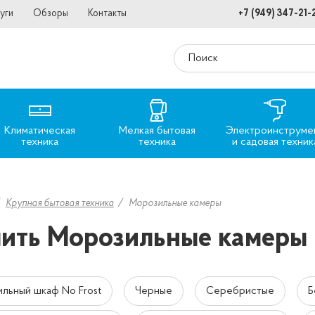
уги
Обзоры
Контакты
+7 (949) 347-21-
Климатическая
Мелкая бытовая
Электроинструме
техника
техника
и садовая техник
Крупная бытовая техника
Морозильные камеры
ить Морозильные камеры
льный шкаф No Frost
Черные
Серебристые
Б