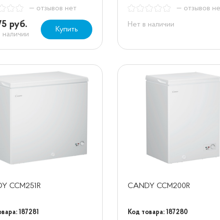
— отзывов нет
— отзывов н
75 руб.
Нет в наличии
Купить
в наличии
Y ССМ251R
CANDY CCM200R
вара: 187281
Код товара: 187280