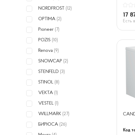
NORDFROST
(12)
17 8
OPTIMA
(2)
Есть 
Pioneer
(7)
POZIS
(10)
Renova
(9)
SNOWCAP
(2)
STENFELD
(3)
STINOL
(8)
VEKTA
(1)
VESTEL
(1)
WILLMARK
CAND
(27)
БИРЮСА
(26)
Код то