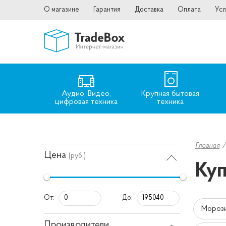
О магазине
Гарантия
Доставка
Оплата
Усл
Аудио, Видео,
Крупная бытовая
цифровая техника
техника
Главная
Цена
(руб.)
Куп
От:
До:
Морози
Производители