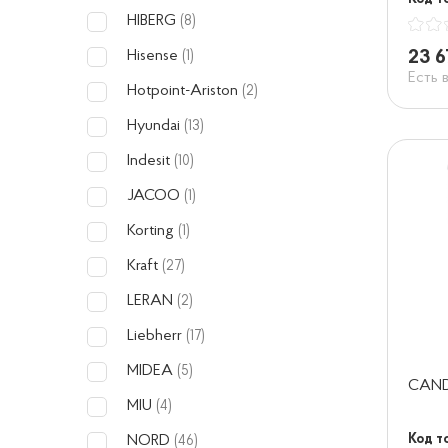
HIBERG
(8)
23 6
Hisense
(1)
Есть 
Hotpoint-Ariston
(2)
Hyundai
(13)
Indesit
(10)
JACOO
(1)
Korting
(1)
Kraft
(27)
LERAN
(2)
Liebherr
(17)
MIDEA
(5)
CAND
MIU
(4)
Код т
NORD
(46)