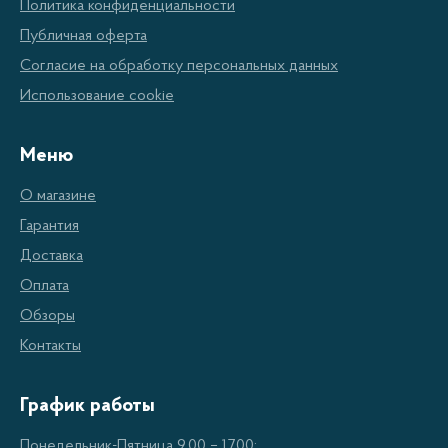
ЭРДО
Политика конфиденциальности
Публичная оферта
Высокая эффективность — котлы отопления
Согласие на обработку персональных данных
ЭРДО имеют высокую эффективность,
Использование cookie
которая позволяет их использовать для
обеспечения тепла и комфорта в доме.
Меню
Низкая шумовая активность — котлы отопления
О магазине
ЭРДО имеют низкую шумовую активность,
Гарантия
которая делает их максимально тихими.
Доставка
Надежность — котлы отопления ЭРДО
Оплата
отличаются прочностью и долговечностью,
Обзоры
что делает их идеальным выбором для
Контакты
долгосрочного использования.
График работы
Доступные цены — котлы отопления ЭРДО
доступны по доступным ценам, поэтому они
Понедельник-Пятница 9.00 – 17.00;