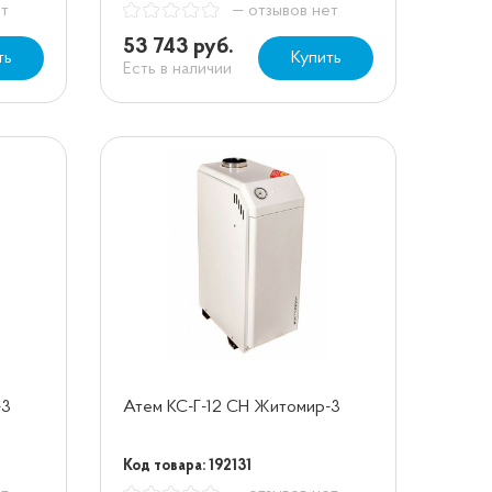
ет
— отзывов нет
53 743 руб.
ть
Купить
Есть в наличии
-3
Атем КС-Г-12 СН Житомир-3
Код товара: 192131