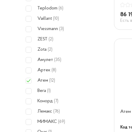
Teplodom
(6)
86 1
Vaillant
(10)
Есть 
Viessmann
(3)
ZEST
(2)
Zota
(2)
Амулет
(35)
Артек
(8)
Атем
(12)
Вега
(1)
Конорд
(7)
Лемакс
Атем
(76)
МИМАКС
(69)
Код то