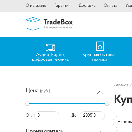
О магазине
Гарантия
Доставка
Оплата
Усл
Аудио, Видео,
Крупная бытовая
цифровая техника
техника
Главная
Цена
(руб.)
Куп
От:
До:
Напол
Производители