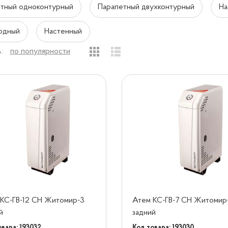
тный одноконтурный
Парапетный двухконтурный
На
одный
Настенный
:
по популярности
КС-ГВ-12 СН Житомир-3
Атем КС-ГВ-7 CH Житомир
й
задний
овара: 193032
Код товара: 193030