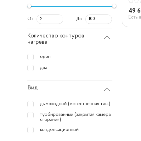
49 6
Есть 
От:
До:
Количество контуров
нагрева
один
два
Вид
дымоходный (естественная тяга)
турбированный (закрытая камера
сгорания)
конденсационный