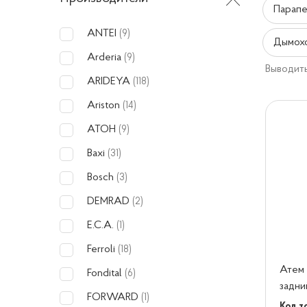
Парапе
ANTEI
(9)
Дымох
Arderia
(9)
Выводить
ARIDEYA
(118)
Ariston
(14)
ATOH
(9)
Baxi
(31)
Bosch
(3)
DEMRAD
(2)
E.C.A.
(1)
Ferroli
(18)
Атем 
Fondital
(6)
задни
FORWARD
(1)
Код т