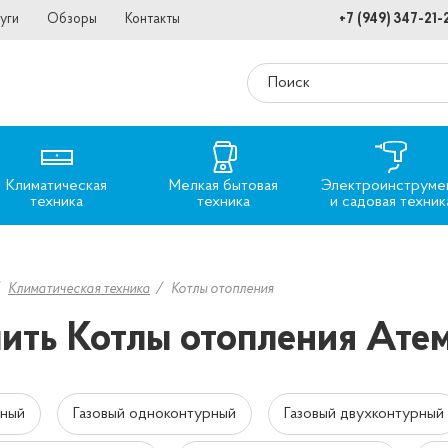
уги
Обзоры
Контакты
+7 (949) 347-21-
Климатическая
Мелкая бытовая
Электроинструме
техника
техника
и садовая техник
Климатическая техника
Котлы отопления
ить Котлы отопления Ате
ьный
Газовый одноконтурный
Газовый двухконтурный