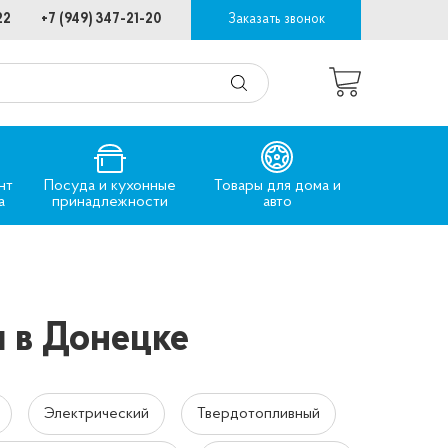
22
+7 (949) 347-21-20
Заказать звонок
нт
Посуда и кухонные
Товары для дома и
а
принадлежности
авто
м в Донецке
Электрический
Твердотопливный