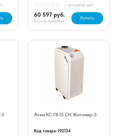
ет
— отзывов нет
60 597 руб.
ть
Купить
Есть в наличии
-3
Атем КС-ГВ-15 СН Житомир-3
Код товара: 192134