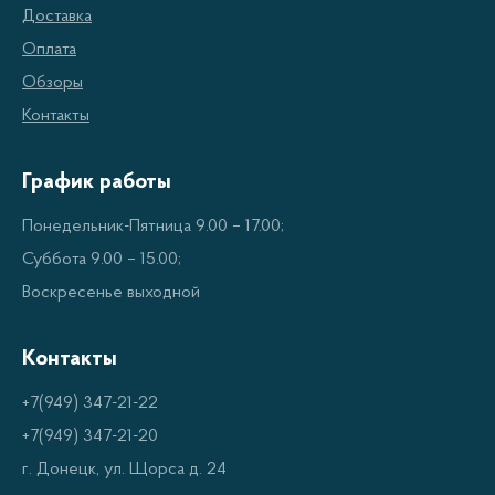
тяжелее теплого и склонен оставаться в
Доставка
нижних зонах. Поэтому при хранении
Оплата
продуктов в морозильной камере вверху, она
Обзоры
потребляет меньше энергии для поддержания
Контакты
необходимой температуры.
График работы
Уменьшение выхода холодного воздуха:
при
открытии дверцы морозильной камеры
Понедельник-Пятница 9.00 – 17.00;
вверху, верхний холодный воздух не выпадает
Суббота 9.00 – 15.00;
на пол, что позволяет сохранить холод внутри
Воскресенье выходной
холодильника.
Контакты
Характеристики:
+7(949) 347-21-22
+7(949) 347-21-20
Холодильники с верхней морозильной камерой
г. Донецк, ул. Щорса д. 24
доступны в различных размерах и дизайнах, чтобы