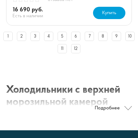
16 690 руб.
Купить
Есть в наличии
1
2
3
4
5
6
7
8
9
10
11
12
Холодильники с верхней
морозильной камерой
Подробнее
Холодильники с верхней морозильной камерой
представляют собой один из наиболее популярных