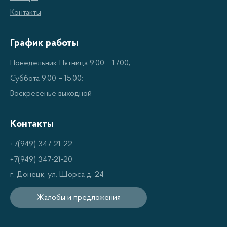
Контакты
Кроме того, двухкомпрессорные холодильники
обеспечивают более стабильную температуру в
График работы
каждом отделе. Это особенно важно для
Понедельник-Пятница 9.00 – 17.00;
длительного хранения различных видов продуктов,
Суббота 9.00 – 15.00;
так как каждый отдел может быть настроен на
Воскресенье выходной
оптимальную температуру в зависимости от
требований продуктов.
Контакты
+7(949) 347-21-22
Функциональные возможности
+7(949) 347-21-20
г. Донецк, ул. Щорса д. 24
Двухкомпрессорные холодильники обычно
оснащаются различными дополнительными
Жалобы и предложения
функциями, такими как: