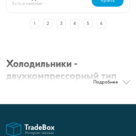
Купить
Есть в наличии
1
2
3
4
5
6
Холодильники -
двухкомпрессорный тип
Подробнее
Холодильники с двумя компрессорами - это
современные устройства, которые обеспечивают
более эффективное охлаждение и сохранение
продуктов. Они отличаются от обычных
однокомпрессорных моделей тем, что имеют два