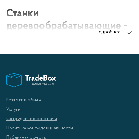
Станки
деревообрабатывающие -
Подробнее
Токарный
Токарный станок – это техническое устройство,
предназначенное для обработки заготовок из
дерева путем их вращения вокруг своей оси.
Токарные станки могут выполнять как простейшие
операции по обработке дерева, такие как нарезка
Возврат и обмен
резьбы, так и более сложные – изготовление
Услуги
деталей с криволинейными поверхностями.
Сотрудничество с нами
Политика конфиденциальности
Рынок токарных станков предлагает широкий
Публичная оферта