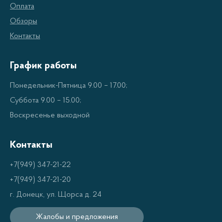
Сковороды вок изготавливаются из различных
Оплата
материалов, таких как нержавеющая сталь, чугун,
Обзоры
алюминий или их сочетание. Каждый материал
Контакты
имеет свои преимущества и недостатки.
Нержавеющая сталь долговечна и не подвержена
График работы
коррозии, чугун хорошо удерживает тепло,
Понедельник-Пятница 9.00 – 17.00;
алюминий легкий и недорогой.
Суббота 9.00 – 15.00;
Воскресенье выходной
Покрытие
Контакты
Одним из важных аспектов при выборе сковороды
+7(949) 347-21-22
вок является наличие покрытия. Некоторые модели
+7(949) 347-21-20
имеют антипригарное покрытие, которое
г. Донецк, ул. Щорса д. 24
предотвращает прилипание продуктов к дну и
облегчает процесс готовки. Однако стоит помнить,
Жалобы и предложения