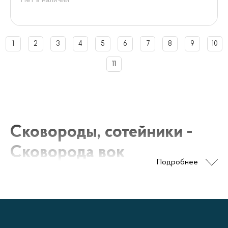
Нет в наличии
1
2
3
4
5
6
7
8
9
10
11
Сковороды, сотейники -
Сковорода вок
Подробнее
Сковорода вок - это один из видов кулинарной
посуды, который получил широкое
распространение благодаря восточной кухне.