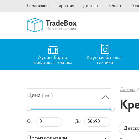
О магазине
Гарантия
Доставка
Оплата
Усл
Аудио, Видео,
Крупная бытовая
цифровая техника
техника
Главная
Цена
(руб.)
Кре
От:
До:
Детско
Производители