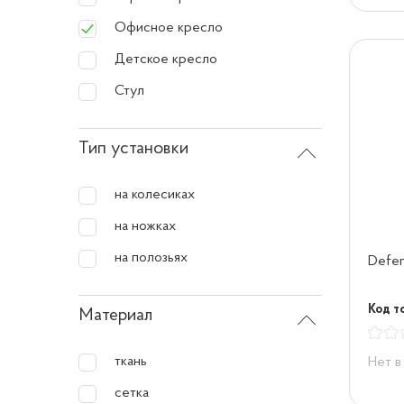
Офисное кресло
Детское кресло
Стул
Тип установки
на колесиках
на ножках
на полозьях
Defen
Код то
Материал
ткань
Нет в
сетка