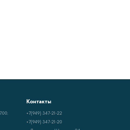
атериалами – от кожзаменителя до сетчатых
рта и дышимость материала.
ть правильную осанку за счет
окотников.
ю поддержку для поясницы, чтобы избежать
ть напряжение с плеч и шеи.
или кабинетом кресло должно быть
Контакты
.00;
+7(949) 347-21-22
+7(949) 347-21-20