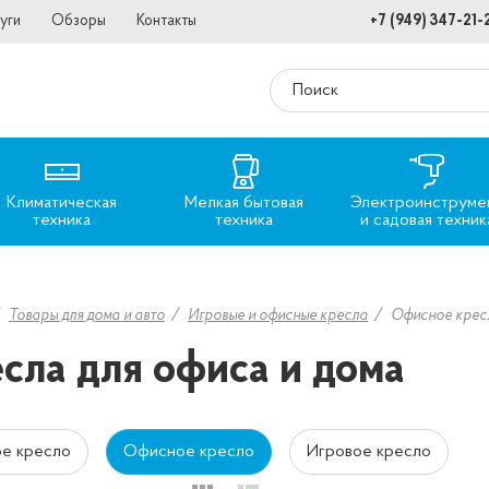
уги
Обзоры
Контакты
+7 (949) 347-21-
Климатическая
Мелкая бытовая
Электроинструме
техника
техника
и садовая техник
Товары для дома и авто
Игровые и офисные кресла
Офисное крес
сла для офиса и дома
е кресло
Офисное кресло
Игровое кресло