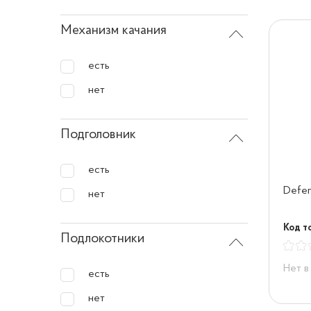
Механизм качания
есть
нет
Подголовник
есть
Defen
нет
Код т
Подлокотники
Нет в
есть
нет