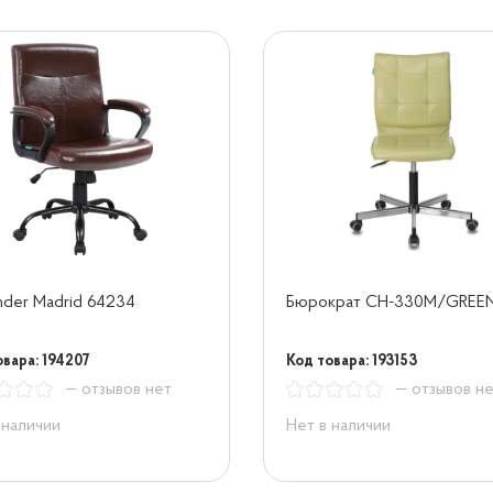
der Madrid 64234
Бюрократ CH-330M/GREE
овара: 194207
Код товара: 193153
— отзывов нет
— отзывов н
 наличии
Нет в наличии