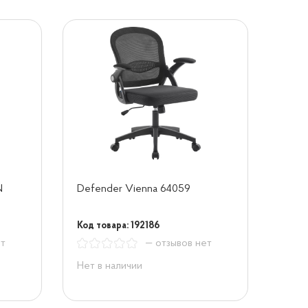
N
Defender Vienna 64059
Код товара: 192186
ет
— отзывов нет
Нет в наличии