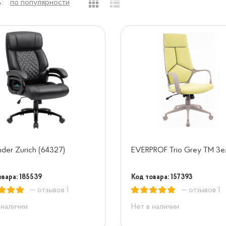
:
по популярности
der Zurich (64327)
EVERPROF Trio Grey TM З
овара: 185539
Код товара: 157393
— отзывов 1
— отзывов 1
 наличии
Нет в наличии