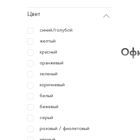
Цвет
синий/голубой
желтый
Офи
красный
оранжевый
Офисно
зеленый
комфорт
коричневый
сидения
белый
чтобы п
бежевый
серый
Хара
розовый / фиолетовый
Для со
черный