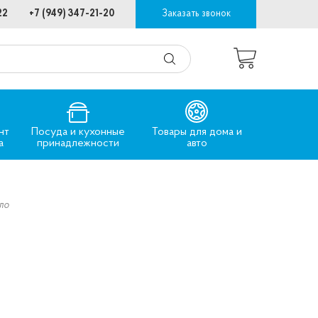
22
+7 (949) 347-21-20
Заказать звонок
нт
Посуда и кухонные
Товары для дома и
а
принадлежности
авто
ло