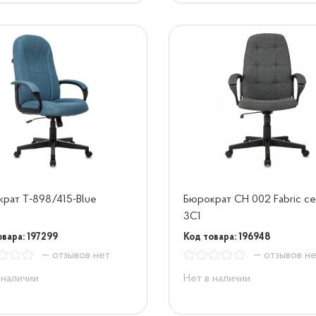
рат T-898/415-Blue
Бюрократ CH 002 Fabric с
3C1
овара: 197299
Код товара: 196948
— отзывов нет
— отзывов н
 наличии
Нет в наличии