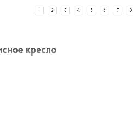
1
2
3
4
5
6
7
8
сное кресло
е кресло – это необходимый элемент обстановки любого
 и эргономику при выполнении рабочих задач. Разрабо
 за компьютером или за рабочим столом, оно должно о
редотвратить усталость и боли в спине, шее и пояснице.
ктеристики офисных кресел
здания комфортного и эргономичного рабочего места в