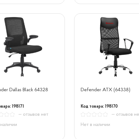
der Dallas Black 64328
Defender ATX (64338)
вара: 198171
Код товара: 198170
— отзывов нет
— отзывов н
 наличии
Нет в наличии