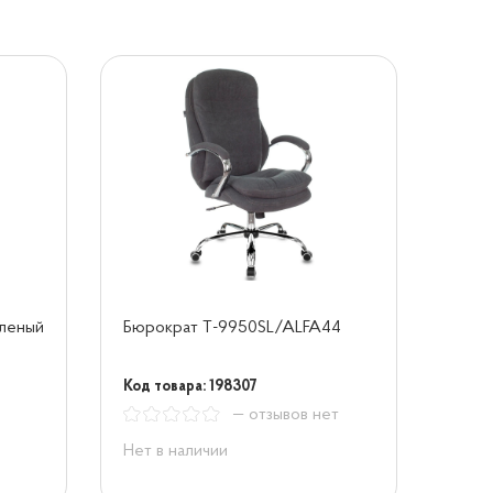
еленый
Бюрократ T-9950SL/ALFA44
Код товара: 198307
— отзывов нет
Нет в наличии