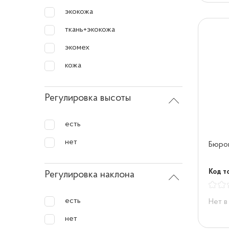
экокожа
ткань+экокожа
экомех
кожа
Регулировка высоты
есть
нет
Бюрок
Код т
Регулировка наклона
есть
Нет в
нет