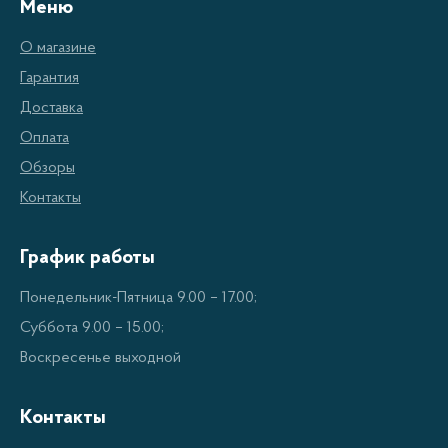
внутри, не требуя большого количества масла.
Меню
О магазине
Функционал
Гарантия
Доставка
Аэрогриль - мультипечь обычно имеет несколько
Оплата
режимов приготовления, таких как жарка,
Обзоры
запекание, гриль, выпечка, разогрев и другие.
Контакты
Также многие модели оснащены таймером,
благодаря чему вы сможете настроить время
График работы
приготовления и заниматься другими делами, не
Понедельник-Пятница 9.00 – 17.00;
беспокоясь о процессе готовки.
Суббота 9.00 – 15.00;
Воскресенье выходной
Преимущества
Контакты
Основные преимущества аэрогриля - мультипечи: