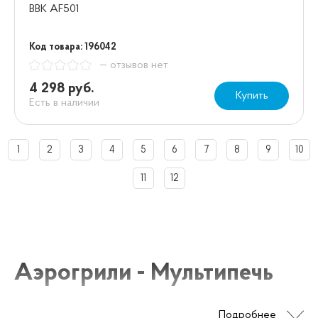
BBK AF501
Код товара: 196042
— отзывов нет
4 298 руб.
Купить
Есть в наличии
1
2
3
4
5
6
7
8
9
10
11
12
Аэрогрили - Мультипечь
Подробнее