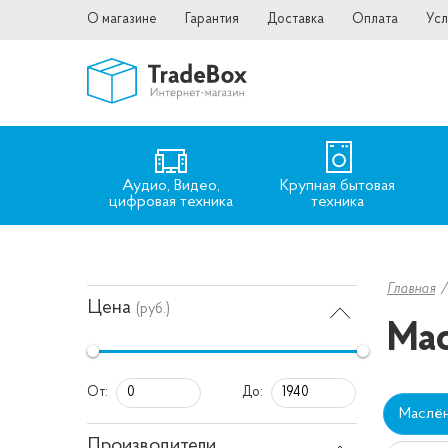
О магазине
Гарантия
Доставка
Оплата
Усл
Аудио, Видео,
Крупная бытовая
цифровая техника
техника
Главная
Цена
(руб.)
Ма
От:
До:
Маслё
Производители