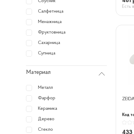
461 
Соусник
Есть 
Салфетница
Менажница
Фруктовница
Сахарница
Супница
Материал
Металл
Фарфор
ZEIDA
Керамика
Код то
Дерево
Стекло
433 