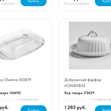
Купить
Купи
в наличии
Есть в наличии
ny Oliatore 003879
Добрушский фарфор
6С0040Ф34
овара: 146492
Код товара: 113629
— отзывов нет
— отзывов н
руб.
1 283 руб.
Купить
Купи