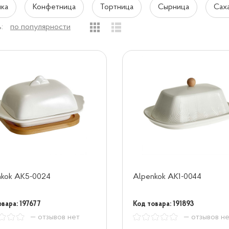
ка
Конфетница
Тортница
Сырница
Сах
:
по популярности
nkok AK5-0024
Alpenkok AK1-0044
вара: 197677
Код товара: 191893
— отзывов нет
— отзывов н