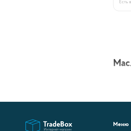
Есть 
Мас
Маслёнк
может б
Маслёнк
Мат
Меню