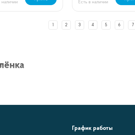
в наличии
Есть в наличии
1
2
3
4
5
6
7
лёнка
а - это неотъемлемый предмет сервировки стола, которы
ыть изготовлена из различных материалов, таких как стек
а представляет собой емкость с ручкой или носиком для
ериалы
График работы