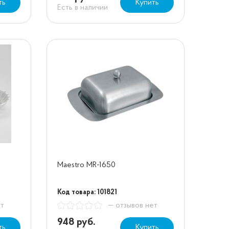
ть
Купить
Есть в наличии
Maestro MR-1650
Код товара: 101821
ет
— отзывов нет
948 руб.
ть
Купить