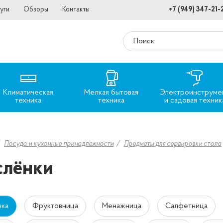
уги
Обзоры
Контакты
+7 (949) 347-21-
Климатическая
Мелкая бытовая
Электроинструме
техника
техника
и садовая техник
Посуда и кухонные принадлежности
Предметы для сервировки стола
слёнки
нка
Фруктовница
Менажница
Салфетница