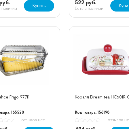
руб.
522 руб.
Купить
Купи
в наличии
Есть в наличии
ahce Frigo 97711
Коралл Dream tea HC601R-
овара: 165520
Код товара: 156198
— отзывов нет
— отзывов н