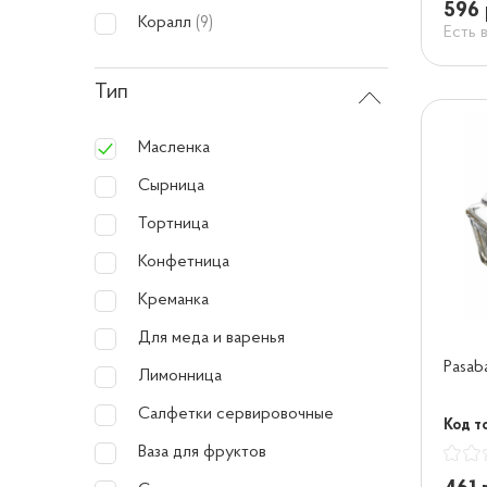
596 
Коралл
(9)
Есть 
Тип
Масленка
Сырница
Тортница
Конфетница
Креманка
Для меда и варенья
Pasab
Лимонница
Салфетки сервировочные
Код т
Ваза для фруктов