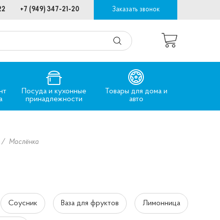
22
+7 (949) 347-21-20
Заказать звонок
нт
Посуда и кухонные
Товары для дома и
а
принадлежности
авто
Маслёнка
Соусник
Ваза для фруктов
Лимонница