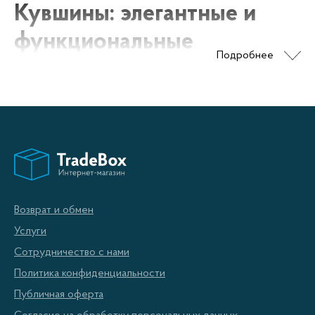
Кувшины: элегантные и
функциональные
Подробнее
аксессуары для дома
Кувшин – это один из древнейших предметов
домашнего обихода, который сочетает в себе
функциональность и эстетическую
привлекательность. В наше время кувшины
используются не только для хранения и подачи
Возврат и обмен
жидкости, но и как элемент декора, который
Услуги
придает интерьеру особую изысканность и шарм.
Сотрудничество с нами
Политика конфиденциальности
Материалы
Публичная оферта