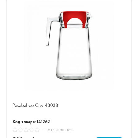
Pasabahce City 43038
Код товара: 141262
— отзывов нет