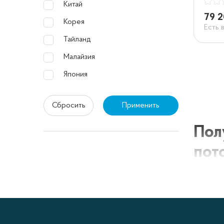
Китай
79 2
Корея
Есть 
Тайланд
Малайзия
Япония
Сбросить
Применить
Пол
пот
Полупр
предназ
спорти