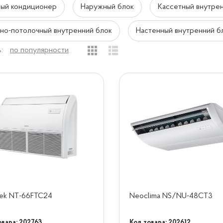
ый кондиционер
Наружный блок
Кассетный внутре
но-потолочный внутренний блок
Настенный внутренний б
:
по популярности
ek NT-66FTC24
Neoclima NS/NU-48CT3
овара: 202763
Код товара: 202612