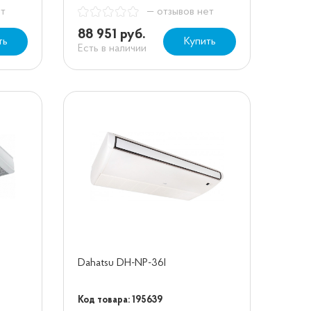
ет
— отзывов нет
88 951 руб.
ть
Купить
Есть в наличии
Dahatsu DH-NP-36I
Код товара: 195639