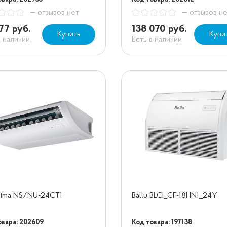
— отзывов нет
— отзывов н
77 руб.
138 070 руб.
Купить
Купи
в наличии
Есть в наличии
lima NS/NU-24CT1
Ballu BLCI_CF-18HN1_24Y
овара: 202609
Код товара: 197138