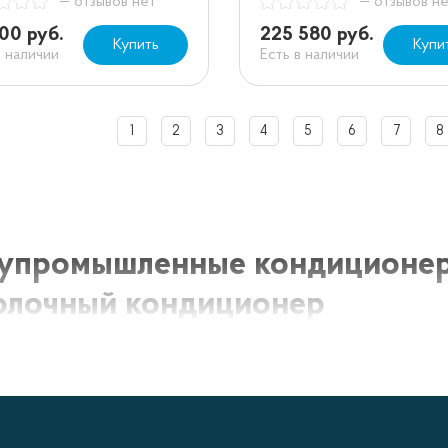
— отзывов нет
— отзывов н
00 руб.
225 580 руб.
Купить
Купи
в наличии
Есть в наличии
1
2
3
4
5
6
7
8
упромышленные кондиционеры
олочный кондиционер
омышленные кондиционеры - это мощные системы конди
начены для использования в крупных помещениях, таких
вные залы и супермаркеты. Они обеспечивают эффектив