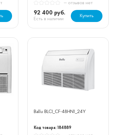
ет
— отзывов нет
92 400 руб.
ть
Купить
Есть в наличии
Ballu BLCI_CF-48HN1_24Y
Код товара: 184889