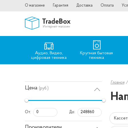
О магазине
Гарантия
Доставка
Оплата
Усл
Аудио, Видео,
Крупная бытовая
цифровая техника
техника
Главная
Цена
(руб.)
Нап
От:
До:
Кассет
Производители