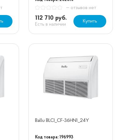
ет
— отзывов нет
112 710 руб.
ть
Купить
Есть в наличии
Ballu BLCI_CF-36HN1_24Y
Код товара: 196993