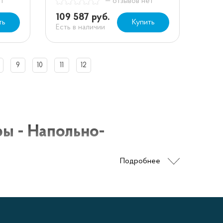
ет
— отзывов нет
109 587 руб.
ть
Купить
Есть в наличии
9
10
11
12
 - Напольно-
Подробнее
ционирования воздуха, которые
 как производственные цеха, склады,
ное охлаждение или обогрев воздуха,