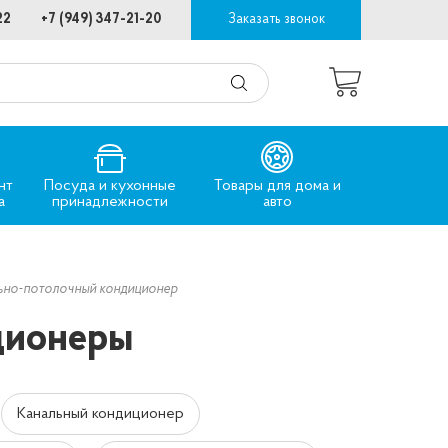
22
+7 (949) 347-21-20
Заказать звонок
нт
Посуда и кухонные
Товары для дома и
а
принадлежности
авто
но-потолочный кондиционер
ционеры
Канальный кондиционер