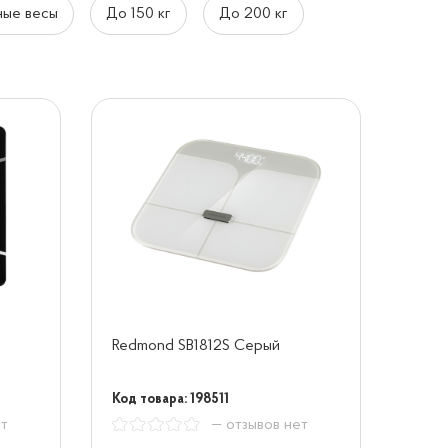
ные весы
До 150 кг
До 200 кг
Redmond SB1812S Серый
Код товара: 198511
ет
— отзывов нет