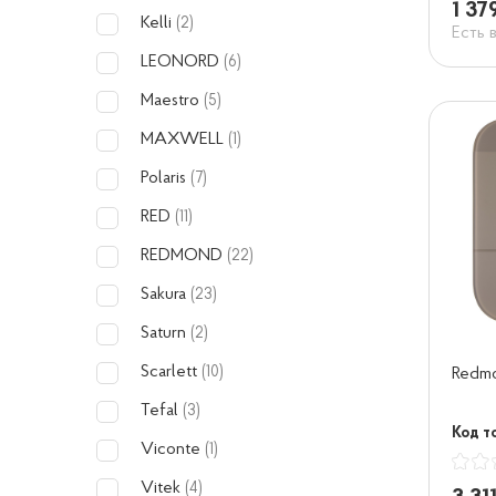
1 37
Kelli
(2)
Есть 
LEONORD
(6)
Maestro
(5)
MAXWELL
(1)
Polaris
(7)
RED
(11)
REDMOND
(22)
Sakura
(23)
Saturn
(2)
Scarlett
(10)
Redmo
Tefal
(3)
Код то
Viconte
(1)
Vitek
(4)