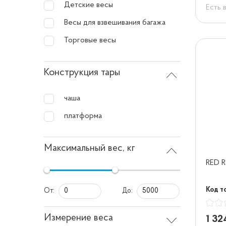
Детские весы
Есть 
Весы для взвешивания багажа
Торговые весы
Конструкция тары
чаша
платформа
Максимальный вес, кг
RED R
Код то
От:
До:
Измерение веса
1 32