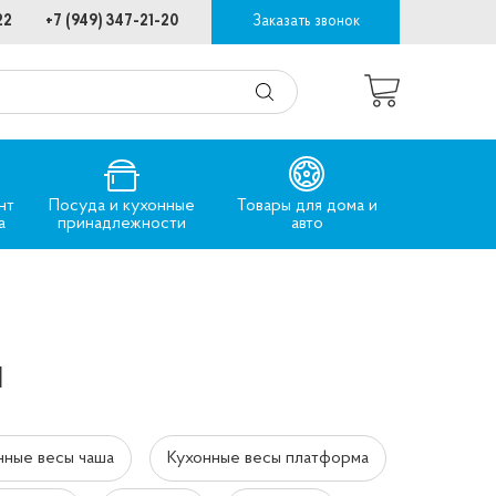
22
+7 (949) 347-21-20
Заказать звонок
нт
Посуда и кухонные
Товары для дома и
а
принадлежности
авто
ы
нные весы чаша
Кухонные весы платформа