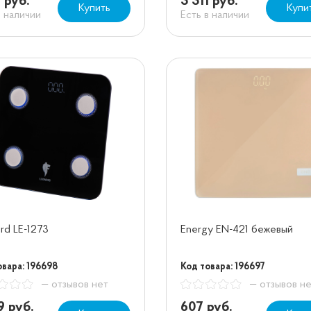
1 руб.
3 311 руб.
Купить
Купи
в наличии
Есть в наличии
rd LE-1273
Energy EN-421 бежевый
овара: 196698
Код товара: 196697
— отзывов нет
— отзывов н
9 руб.
607 руб.