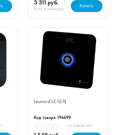
3 311 руб.
ть
Купить
Есть в наличии
Leonord LE-1274
Код товара: 196699
ет
— отзывов нет