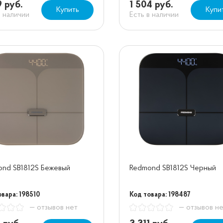
9 руб.
1 504 руб.
Купить
Купи
в наличии
Есть в наличии
nd SB1812S Бежевый
Redmond SB1812S Черный
вара: 198510
Код товара: 198487
— отзывов нет
— отзывов н