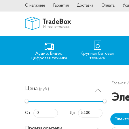
О магазине
Гарантия
Доставка
Оплата
Усл
Аудио, Видео,
Крупная бытовая
цифровая техника
техника
Главная
Цена
(руб.)
Эле
От:
До:
Электр
Производители