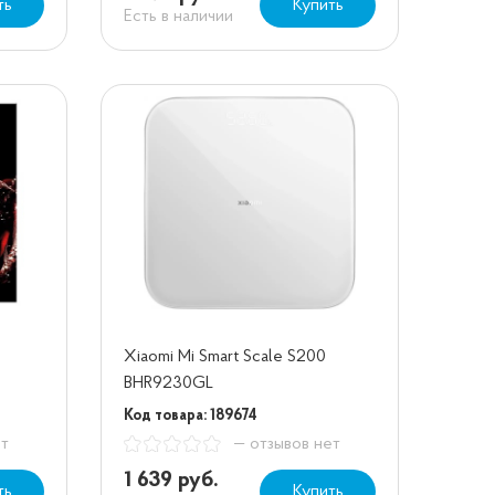
ть
Купить
Есть в наличии
Xiaomi Mi Smart Scale S200
BHR9230GL
Код товара: 189674
ет
— отзывов нет
1 639 руб.
ть
Купить