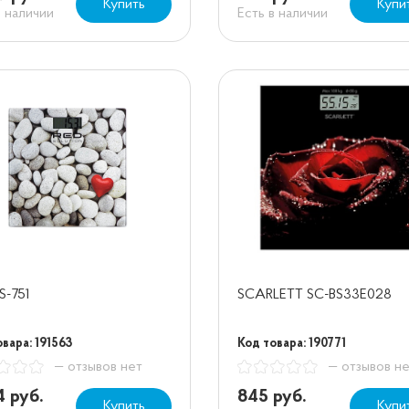
Купить
Купи
в наличии
Есть в наличии
S-751
SCARLETT SC-BS33E028
вара: 191563
Код товара: 190771
— отзывов нет
— отзывов н
4 руб.
845 руб.
Купить
Купи