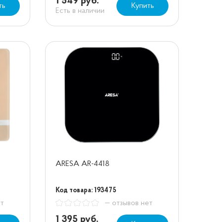
1 549 руб.
ть
Купить
Есть в наличии
ARESA AR-4418
Код товара: 193475
ет
— отзывов нет
1 395 руб.