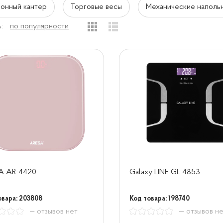
онный кантер
Торговые весы
Механические наполь
:
по популярности
A AR-4420
Galaxy LINE GL 4853
овара: 203808
Код товара: 198740
— отзывов нет
— отзывов н