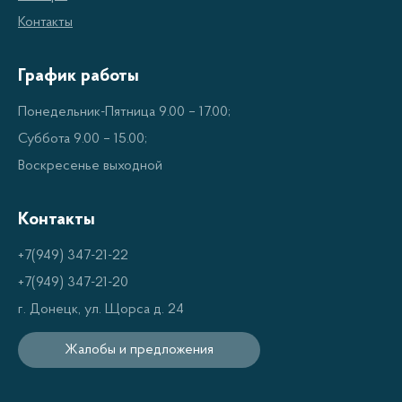
очищать
Контакты
Эстетичный внешний вид – прекрасно
График работы
дополнит интерьер кухни
Безопасность – удобная ручка и защита от
Понедельник-Пятница 9.00 – 17.00;
обжигания
Суббота 9.00 – 15.00;
Экономия времени – свисток оповестит вас о
Воскресенье выходной
готовности воды
Контакты
Советы по использованию
+7(949) 347-21-22
+7(949) 347-21-20
Для продления срока службы чайника со свистком
г. Донецк, ул. Щорса д. 24
следуйте рекомендациям производителя:
Жалобы и предложения
При первом использовании промойте чайник