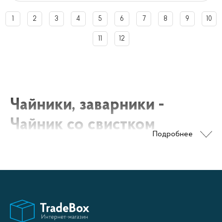
1
2
3
4
5
6
7
8
9
10
11
12
Чайники, заварники -
Чайник со свистком
Подробнее
Чайник со свистком – это не только удобная посуда
для кипячения воды, но и стильный аксессуар на
вашей кухне. Он позволяет не только быстро
закипятить воду, но и предупреждает вас свистом,
когда вода нагрета до нужной температуры.