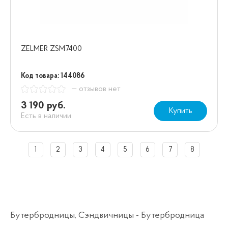
ZELMER ZSM7400
Код товара: 144086
— отзывов нет
3 190 руб.
Купить
Есть в наличии
1
2
3
4
5
6
7
8
Бутербродницы, Сэндвичницы - Бутербродница