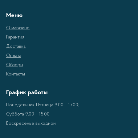
которые делают их незаменимым помощником на
кухне:
Меню
О магазине
Быстрота приготовления:
Благодаря высокой
Гарантия
мощности и эффективной системе нагрева
Доставка
бутербродница позволяет приготовить
Оплата
бутерброды всего за несколько минут.
Обзоры
Экономия времени и усилий:
Вы больше не
Контакты
нужно ждать, пока духовка разогреется, или
мониторить процесс обжарки бутербродов на
График работы
сковороде. Бутербродница автоматически
отключается по завершении процесса
Понедельник-Пятница 9.00 – 17.00;
приготовления.
Суббота 9.00 – 15.00;
Воскресенье выходной
Равномерное обжаривание:
Благодаря
специальной конструкции плит