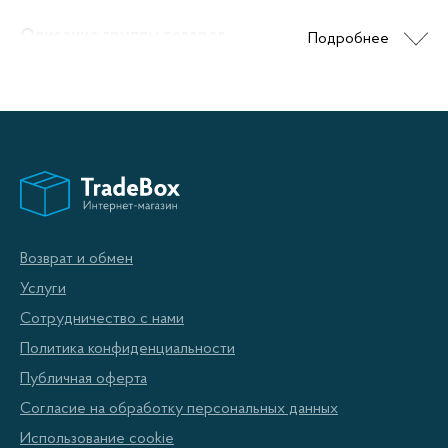
Описание группы товаров
Подробнее
Бутербродница - это неотъемлемый аксессуар для
любителей бутербродов и сэндвичей. Этот
компактный и удобный прибор позволяет быстро и
легко приготовить аппетитные и сытные закуски,
сохраняя ценные питательные вещества продуктов.
Благодаря бутерброднице вы сможете насладиться
Возврат и обмен
свежими и горячими бутербродами в любое время
Услуги
дня и в любом месте.
Сотрудничество с нами
Политика конфиденциальности
Преимущества бутербродницы
Публичная оферта
Согласие на обработку персональных данных
Бутербродницы предлагают ряд преимуществ,
Использование cookie