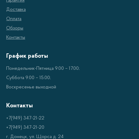
Гарантия
кабели и постоянно искать розетку.
Доставка
Оплата
Другим важным преимуществом является удобство
Обзоры
использования. Аккумуляторные болгарки обычно
Контакты
компактные и легкие, что делает их идеальными
для работы на высоте или в труднодоступных
График работы
местах. Вы не будете мешаться проводами и
сможете свободно маневрировать инструментом.
Понедельник-Пятница 9.00 – 17.00;
Суббота 9.00 – 15.00;
Также стоит отметить, что аккумуляторные
Воскресенье выходной
болгарки обычно менее шумные и вибрирующие,
чем их проводные аналоги. Это делает работу с
Контакты
ними более комфортной и безопасной для
+7(949) 347-21-22
пользователя.
+7(949) 347-21-20
г. Донецк, ул. Щорса д. 24