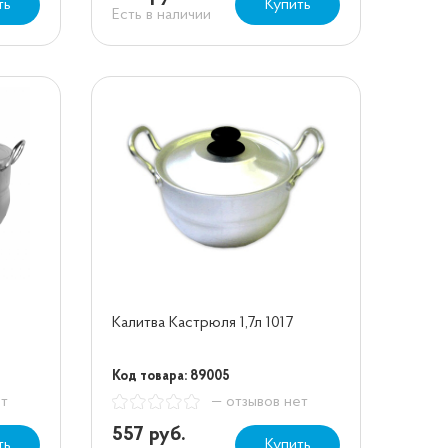
ть
Купить
Есть в наличии
Калитва Кастрюля 1,7л 1017
Код товара: 89005
ет
— отзывов нет
557 руб.
ть
Купить