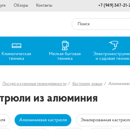
уги
Обзоры
Контакты
+7 (949) 347-21-
Климатическая
Мелкая бытовая
Электроинструме
техника
техника
и садовая техник
Посуда и кухонные принадлежности
Кастрюли, ковши
Алюминиева
трюли из алюминия
юля
Алюминиевая кастрюля
Эмалированная кастрюл