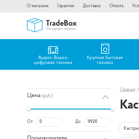
О магазине
Гарантия
Доставка
Оплата
Усл
Аудио, Видео,
Крупная бытовая
цифровая техника
техника
Главная
Цена
(руб.)
Кас
От:
До:
Кастр
Производители