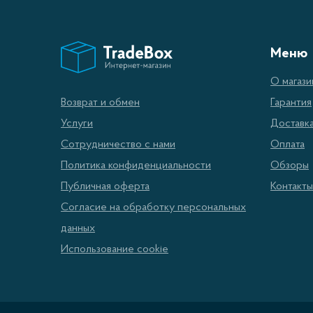
Один из
особен
Меню
кастрюл
О магази
использ
Гарантия
Возврат и обмен
Доставк
Услуги
Виды
Оплата
Сотрудничество с нами
Обзоры
Политика конфиденциальности
На рынк
Контакты
Публичная оферта
Каждый 
Согласие на обработку персональных
прочно
данных
Многосл
Использование cookie
Уход