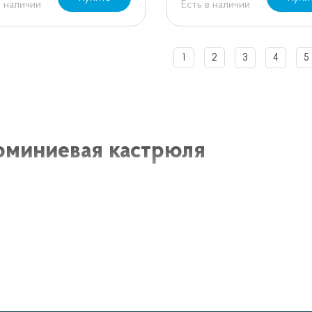
в наличии
Есть в наличии
1
2
3
4
5
миниевая кастрюля
евая кастрюля - это неотъемлемая часть любой кухни. 
егкостью и отличным теплопроводом. Алюминий - прекра
ерно прогревать всю поверхность кастрюли, что в свою
овление пищи.
мущества алюминиевой кастрюли