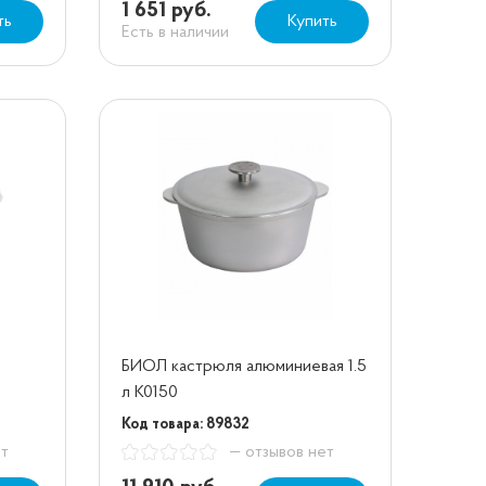
1 651 руб.
ть
Купить
Есть в наличии
БИОЛ кастрюля алюминиевая 1.5
л К0150
Код товара: 89832
ет
— отзывов нет