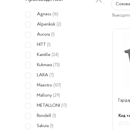
Сокова
Agness
(16)
Выводить
Alpenkok
(2)
Aurora
(1)
HITT
(1)
Kamille
(24)
Kukmara
(73)
LARA
(7)
Maestro
(107)
Mallony
(29)
Гарда
METALLONI
(17)
Rondell
Код то
(1)
Sakura
(1)