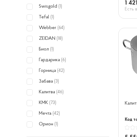
1 42
Swisgold
(1)
Есть 
Tefal
(1)
Webber
(64)
ZEIDAN
(18)
Биол
(1)
Гардарика
(6)
Горница
(42)
Забава
(3)
Калитва
(46)
КМК
(73)
Калит
Мечта
(42)
Код т
Орион
(1)