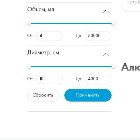
Есть 
Объем, мл
От:
До:
Диаметр, см
Алю
От:
До:
Алюмини
Сбросить
Применить
своей л
равном
пригот
Преи