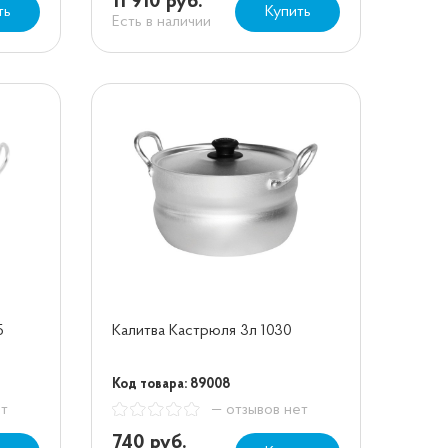
11 910 руб.
ть
Купить
Есть в наличии
5
Калитва Кастрюля 3л 1030
Код товара: 89008
ет
— отзывов нет
740 руб.