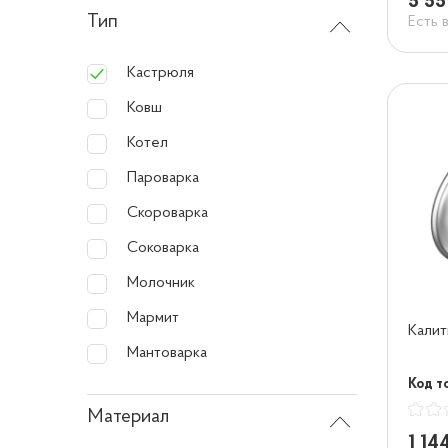
5 55
Тип
Есть 
Кастрюля
Ковш
Котел
Пароварка
Скороварка
Соковарка
Молочник
Мармит
Калит
Мантоварка
Код т
Материал
1 14