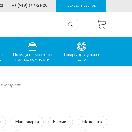
22
+7 (949) 347-21-20
Заказать звонок
нт
Посуда и кухонные
Товары для дома и
а
принадлежности
авто
я кастрюля
я
Мантоварка
Мармит
Молочник