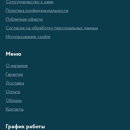
Сотрудничество с нами
беспрерывное зарядное устройство, стабилизатор
Политика конфиденциальности
напряжения и защиту от перегрузки.
Публичная оферта
Согласие на обработку персональных данных
Преимущества зарядных
Использование cookie
устройств для АКБ Kolner
Меню
Мощность и надежность
Поддержка различных типов АКБ
О магазине
Гарантия
Надежная защита от перегрузки
Доставка
Регулируемая сила тока постоянного тока
Оплата
Отображение уровня заряда АКБ
Обзоры
Простой монтаж и удобные коннекторы
Контакты
Kolner предлагает широкий ассортимент зарядных
График работы