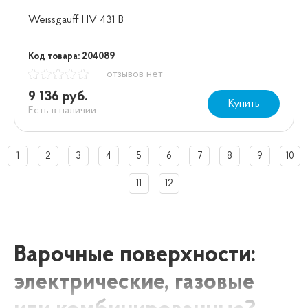
Weissgauff HV 431 B
Код товара: 204089
— отзывов нет
9 136 руб.
Купить
Есть в наличии
1
2
3
4
5
6
7
8
9
10
11
12
Варочные поверхности:
электрические, газовые