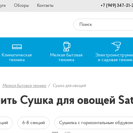
уги
Обзоры
Контакты
+7 (949) 347-21-
Климатическая
Мелкая бытовая
Электроинструме
техника
техника
и садовая техник
Мелкая бытовая техника
Сушка для овощей
ить Сушка для овощей Sat
кций
6-8 секций
Сушилка с горизонтальным обдувом