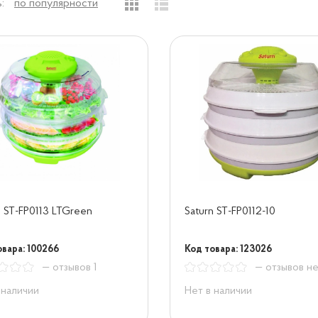
:
по популярности
n ST-FP0113 LTGreen
Saturn ST-FP0112-10
овара: 100266
Код товара: 123026
— отзывов 1
— отзывов н
 наличии
Нет в наличии