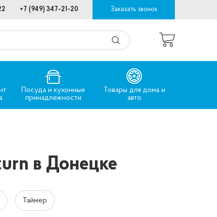
22
+7 (949) 347-21-20
Заказать звонок
нт
Посуда и кухонные
Товары для дома и
а
принадлежности
авто
urn в Донецке
Таймер