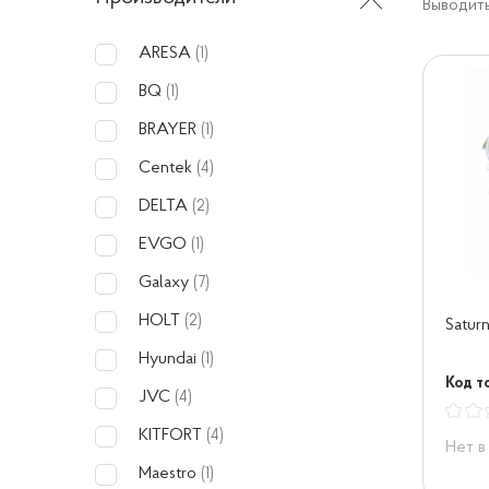
Выводить
ARESA
(1)
BQ
(1)
BRAYER
(1)
Centek
(4)
DELTA
(2)
EVGO
(1)
Galaxy
(7)
HOLT
(2)
Satur
Hyundai
(1)
Код т
JVC
(4)
KITFORT
(4)
Нет в
Maestro
(1)