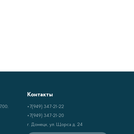
urn имеет встроенный таймер для установки
ногофункциональный дисплей для
ойство поставляется с полным набором
ля подключения к электрической сети.
ей Saturn:
ктивной работы.
идов продуктов.
Контакты
.00;
+7(949) 347-21-22
 от 1 до 24 часов.
+7(949) 347-21-20
температуры и времени работы.
г. Донецк, ул. Щорса д. 24