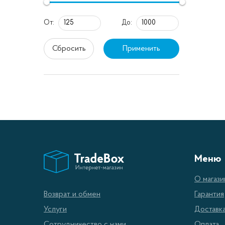
применя
От:
До:
продолж
отображ
Сбросить
Применить
аксессу
Осно
Мо
Дв
Об
Меню
Тр
О магази
Вс
Гарантия
Возврат и обмен
Мн
Доставк
Услуги
По
Оплата
Сотрудничество с нами