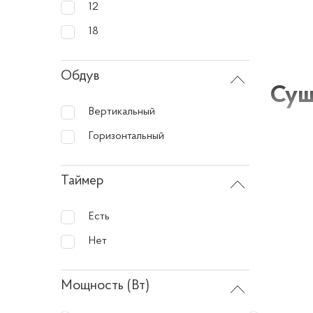
12
18
Обдув
Суш
Вертикальный
Горизонтальный
Saturn 
овощи и
Таймер
обеспе
для раз
Есть
возмож
Нет
продукт
15 кг п
Мощность (Вт)
из трех
сушки, 