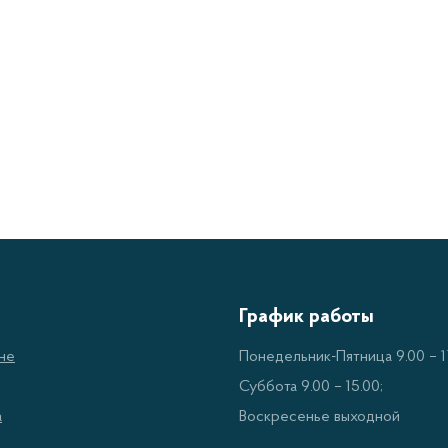
ется для более аккуратной сушки продуктов. Сушка Sat
ительности сушки от 1 до 24 часов. Она также имеет м
ения текущей температуры и времени работы. Это устр
аров, включая сетку для сушки и другие необходимые д
вные характеристики Сушки для овощ
щный двигатель мощностью 1500 Вт для быстрой и эффе
а регулируемых температурных режима для различных в
ъем камеры для сушки до 15 кг продуктов.
График работы
и режима работы для настройки работы сушки.
не
Понедельник-Пятница 9.00 – 17
троенный таймер для установки продолжительности сушки
Суббота 9.00 – 15.00;
огофункциональный дисплей для отображения текущей 
а
Воскресенье выходной
лный набор аксессуаров, включая сетку для сушки.