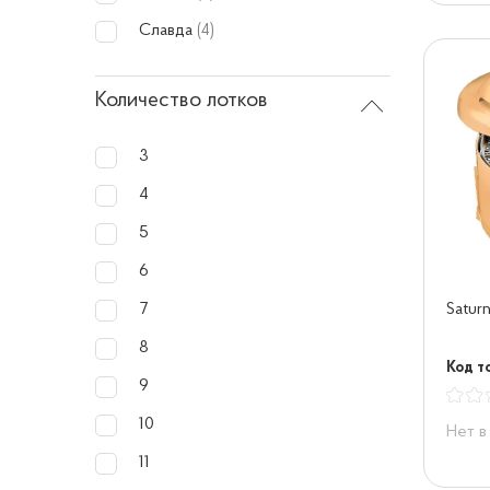
Славда
(4)
Количество лотков
3
4
5
6
Satu
7
8
Код то
9
10
Нет в
11