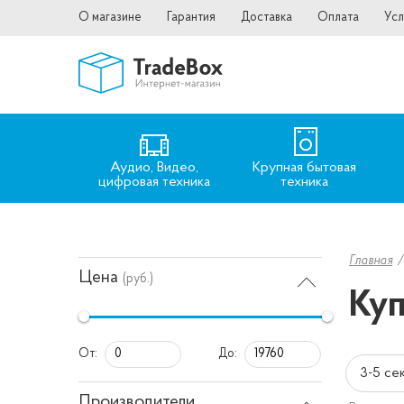
О магазине
Гарантия
Доставка
Оплата
Усл
Аудио, Видео,
Крупная бытовая
цифровая техника
техника
Главная
Цена
(руб.)
Куп
От:
До:
3-5 се
Производители