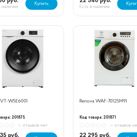
50 руб.
22 540 руб.
Купить
Купи
в наличии
Есть в наличии
k VT-WSE6001
Renova WAF-7012SM91
овара: 201875
Код товара: 201871
— отзывов нет
— отзывов н
35 руб.
22 295 руб.