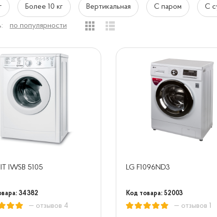
г
Более 10 кг
Вертикальная
С паром
С с
:
по популярности
IT IWSB 5105
LG F1096ND3
овара: 34382
Код товара: 52003
— отзывов 4
— отзывов 1