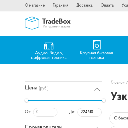
О магазине
Гарантия
Доставка
Оплата
Усл
Аудио, Видео,
Крупная бытовая
цифровая техника
техника
Главная
Цена
(руб.)
Узк
От:
До:
С бако
Производители