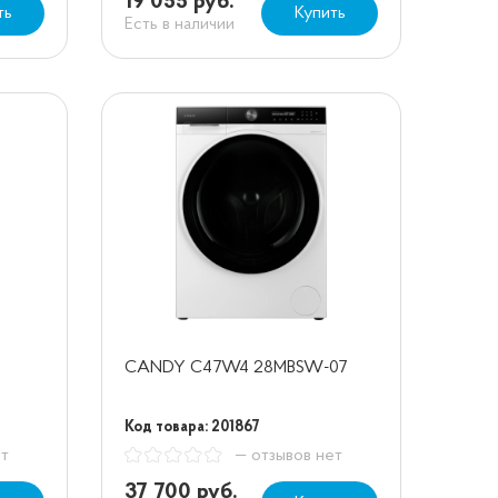
19 055 руб.
ть
Купить
Есть в наличии
CANDY C47W4 28MBSW-07
Код товара: 201867
ет
— отзывов нет
37 700 руб.