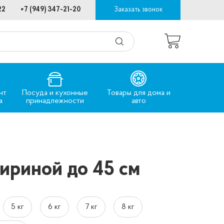
22
+7 (949) 347-21-20
Заказать звонок
нт
Посуда и кухонные
Товары для дома и
а
принадлежности
авто
ириной до 45 см
5 кг
6 кг
7 кг
8 кг