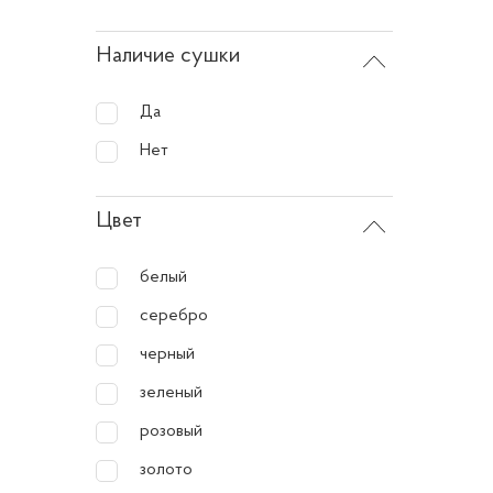
работы.
Наличие сушки
Допо
Да
Некотор
Нет
дозиров
специа
Цвет
белый
В общем
функци
серебро
своим б
черный
экономи
зеленый
розовый
золото