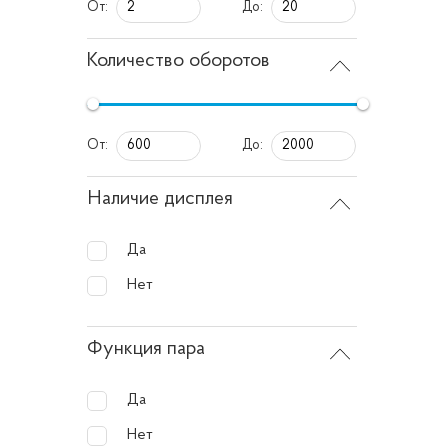
От:
До:
В перву
установ
Количество оборотов
облада
Техн
От:
До:
Стандар
Наличие дисплея
простра
Да
семей.
Нет
Функ
Функция пара
Больши
Да
стирка,
модели
Нет