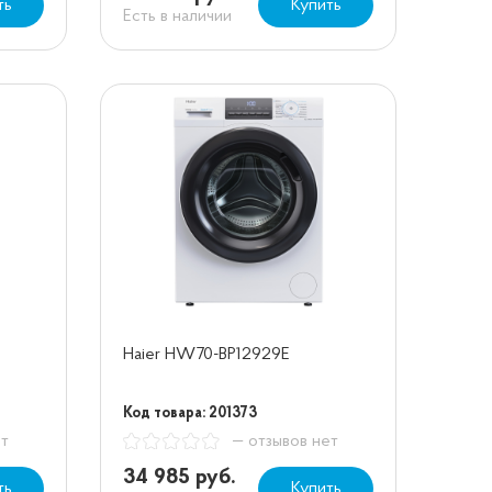
ть
Купить
Есть в наличии
Haier HW70-BP12929E
Код товара: 201373
ет
— отзывов нет
34 985 руб.
ть
Купить