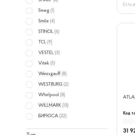
SHARP
(4)
Есть 
Smeg
(1)
Smile
(4)
STINOL
(6)
TCL
(9)
VESTEL
(3)
Vitek
(5)
Weissgauff
(8)
WESTBURG
(2)
Whirlpool
(8)
ATLA
WILLMARK
(13)
Код то
БИРЮСА
(22)
31 9