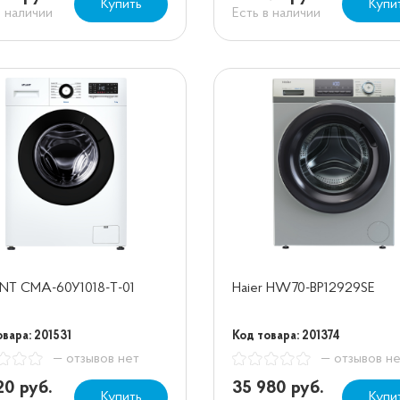
Купить
Купи
в наличии
Есть в наличии
NT СМА-60У1018-Т-01
Haier HW70-BP12929SE
вара: 201531
Код товара: 201374
— отзывов нет
— отзывов н
20 руб.
35 980 руб.
Купить
Купи