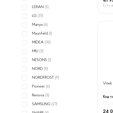
41 9
Есть 
LERAN
(5)
LG
(37)
Manya
(6)
Maunfeld
(1)
MIDEA
(30)
MIU
(3)
NESONS
(1)
NORD
(11)
NORDFROST
(9)
Vite
Pioneer
(6)
Renova
(3)
Код т
SAMSUNG
(27)
24 0