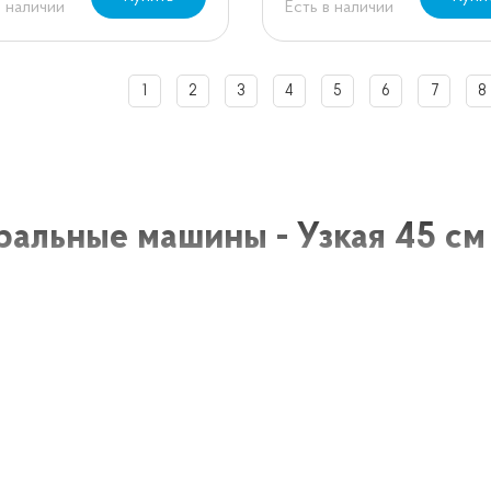
в наличии
Есть в наличии
1
2
3
4
5
6
7
8
ральные машины - Узкая 45 см
ные машины узкого размера, шириной 45 см, представл
, студий и других помещений, где каждый сантиметр име
функциональны и могут эффективно стирать различные в
енности стиральных машин узкого р