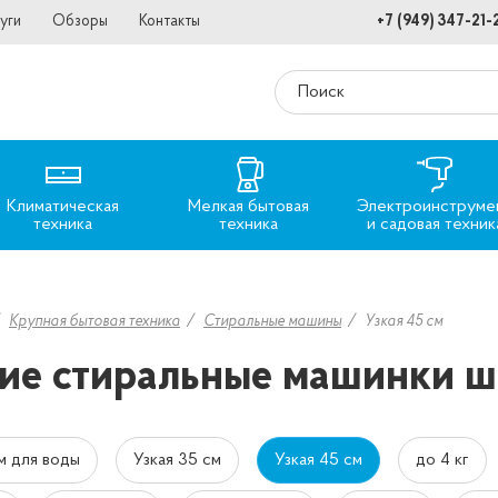
уги
Обзоры
Контакты
+7 (949) 347-21-
Климатическая
Мелкая бытовая
Электроинструме
техника
техника
и садовая техник
Крупная бытовая техника
Стиральные машины
Узкая 45 см
ие стиральные машинки ш
м для воды
Узкая 35 см
Узкая 45 см
до 4 кг