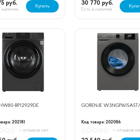
75 руб.
30 770 руб.
Купить
Купи
в наличии
Есть в наличии
r HW80-BP12929DE
GORENJE W3NGPI61SAST
вара: 202181
Код товара: 202086
— отзывов нет
— отзывов н