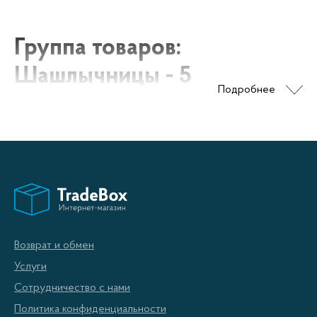
Группа товаров:
Шашлычницы - 5
Подробнее
шампуров
Шашлычница - это незаменимый помощник на
любом пикнике или вечеринке на свежем воздухе.
Она позволяет готовить вкусные шашлыки быстро и
без лишних хлопот. Завершить комплексный набор
для приготовления шашлыков помогут шампуры.
Возврат и обмен
Рассмотрим некоторые варианты шашлычниц,
Услуги
которые идут в комплекте с 5 шампурами.
Сотрудничество с нами
Политика конфиденциальности