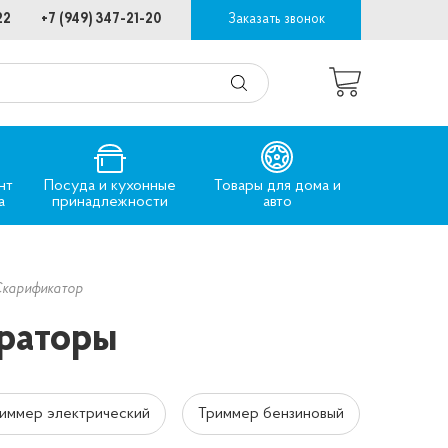
22
+7 (949) 347-21-20
Заказать звонок
нт
Посуда и кухонные
Товары для дома и
а
принадлежности
авто
карификатор
раторы
иммер электрический
Триммер бензиновый