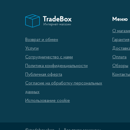
Скарифи
Меню
других 
механи
О магази
газонов
Гарантия
Возврат и обмен
использ
Доставк
Услуги
подключ
Оплата
Сотрудничество с нами
Обзоры
Политика конфиденциальности
Газонок
Контакты
Публичная оферта
Правиль
Согласие на обработку персональных
делая е
данных
Использование cookie