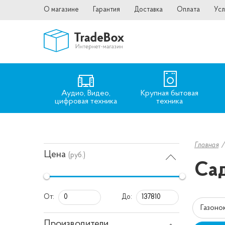
О магазине
Гарантия
Доставка
Оплата
Усл
Аудио, Видео,
Крупная бытовая
цифровая техника
техника
Главная
Цена
(руб.)
Сад
От:
До:
Газоно
Производители