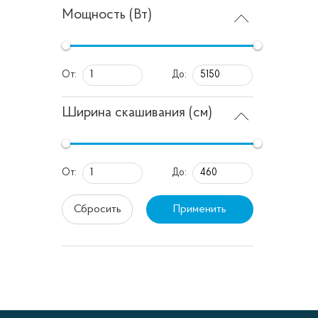
электри
Мощность (Вт)
небольш
сборным
без сбо
От:
До:
Трим
Ширина скашивания (см)
Триммер
От:
До:
кустами
аккумул
Сбросить
Применить
тонкой 
требуют
переза
Скар