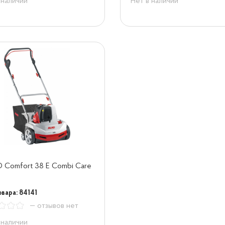
 наличии
Нет в наличии
 Comfort 38 E Combi Care
овара: 84141
— отзывов нет
 наличии