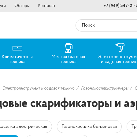
уги
Обзоры
Контакты
+7 (949) 347-21-
Климатическая
Мелкая бытовая
Электроинструме
техника
техника
и садовая техник
Электроинструмент и садовая техника
Газонокосилки,триммеры
С
овые скарификаторы и аэ
косилка электрическая
Газонокосилка бензиновая
Тр