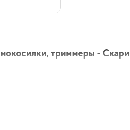
онокосилки, триммеры - Скар
осилки, триммеры и скарификаторы - это специальные 
 и обеспечения его красивого и здорового вида. Они по
 лишнюю растительность, воздухообмен и увлажнение п
нокосилки
осилки предназначены для стрижки травы на газоне. Он