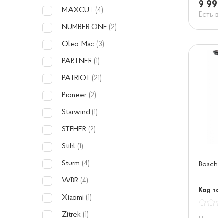
9 99
MAXCUT
(4)
Есть 
NUMBER ONE
(2)
Oleo-Mac
(3)
PARTNER
(1)
PATRIOT
(21)
Pioneer
(2)
Starwind
(1)
STEHER
(2)
Stihl
(1)
Sturm
(4)
Bosch
WBR
(4)
Код т
Xiaomi
(1)
Zitrek
(1)