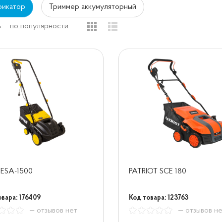
фикатор
Триммер аккумуляторный
:
по популярности
 ESA-1500
PATRIOT SCE 180
овара: 176409
Код товара: 123763
— отзывов нет
— отзывов н