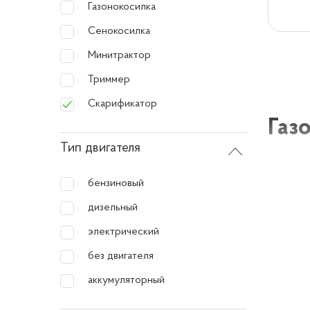
Газонокосилка
Сенокосилка
Минитрактор
Триммер
Скарификатор
Газ
Тип двигателя
Газонок
бензиновый
газоном
дизельный
убирая
электрический
Газо
без двигателя
аккумуляторный
Газонок