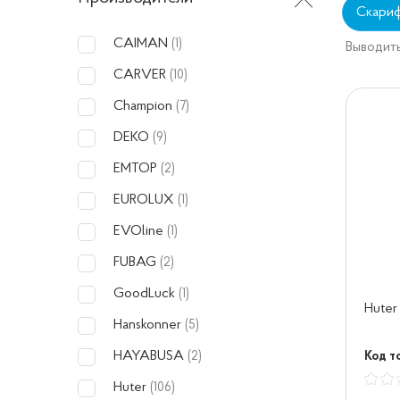
Скари
CAIMAN
(1)
Выводить
CARVER
(10)
Champion
(7)
DEKO
(9)
EMTOP
(2)
EUROLUX
(1)
EVOline
(1)
FUBAG
(2)
GoodLuck
(1)
Huter
Hanskonner
(5)
HAYABUSA
Код т
(2)
Huter
(106)