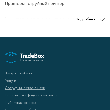
Принтеры - струйный принтер
Струйные принтеры - это устройства, которые
Подробнее
используют специальные чернила для нанесения
изображения на бумагу. Этот тип принтеров
популярен благодаря своей относительной
доступности, качеству печати и возможности
использования разнообразных типов бумаги. В этой
категории товаров вы можете найти широкий
выбор струйных принтеров различных
Возврат и обмен
производителей и моделей.
Услуги
Сотрудничество с нами
Преимущества струйных принтеров:
Политика конфиденциальности
Публичная оферта
Качество печати:
Струйные принтеры