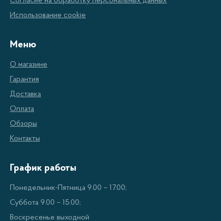
Согласие на обработку персональных данных
обеспечивают высокое качество печати,
Использование cookie
особенно при выводе фотографий или
цветных изображений.
Меню
Цветопередача:
Благодаря использованию
О магазине
специальных чернил, струйные принтеры
Гарантия
точно передают цвета, делая печать
Доставка
максимально реалистичной.
Оплата
Возможность печати на разных типах бумаги:
Обзоры
Струйные принтеры позволяют печатать на
Контакты
различных типах бумаги, включая матовую,
глянцевую и фотобумагу.
График работы
Относительная доступность:
Струйные
Понедельник-Пятница 9.00 – 17.00;
принтеры чаще всего имеют более низкую
Суббота 9.00 – 15.00;
цену по сравнению с лазерными принтерами.
Воскресенье выходной