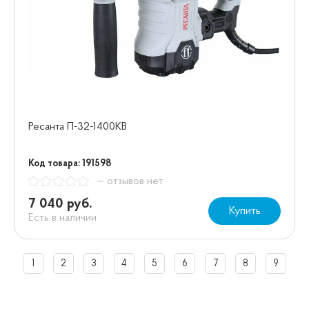
Ресанта П-32-1400КВ
Код товара: 191598
— отзывов нет
7 040 руб.
Купить
Есть в наличии
1
2
3
4
5
6
7
8
9