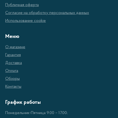
Публичная оферта
Мощность:
Бочковые перфораторы оснащены
Согласие на обработку персональных данных
мощными двигателями, способными
Использование cookie
обеспечить высокую скорость вращения
шпинделя и энергию удара, необходимую для
Меню
пробивки твердых материалов.
О магазине
Типы ударных механизмов:
Перфораторы
Гарантия
бочкового типа могут быть с двойным или
Доставка
тройным ударным механизмом, что
Оплата
обеспечивает более эффективное
Обзоры
пробивание материала.
Контакты
Функциональность:
Эти инструменты могут
работать в трех режимах - дробление,
График работы
сверление и долбление, что делает их
Понедельник-Пятница 9.00 – 17.00;
универсальными для различных видов работ.