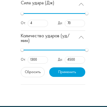
Сила удара (Дж)
От:
До:
Количество ударов (уд/
мин)
От:
До:
Сбросить
Применить