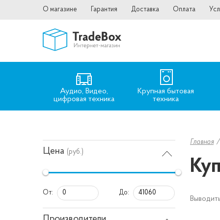
О магазине
Гарантия
Доставка
Оплата
Усл
Аудио, Видео,
Крупная бытовая
цифровая техника
техника
Главная
Цена
(руб.)
Куп
От:
До:
Выводить
Производители