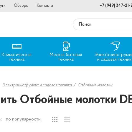
уги
Обзоры
Контакты
+7 (949) 347-21-
Климатическая
Мелкая бытовая
Электроинструме
техника
техника
и садовая техник
Электроинструмент и садовая техника
Отбойные молотки
ить Отбойные молотки D
:
по популярности