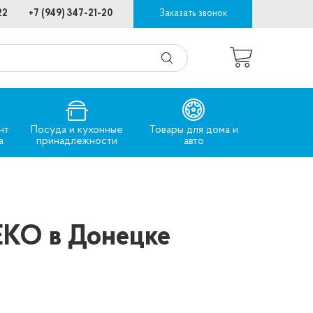
22
+7 (949) 347-21-20
Заказать звонок
нт
Посуда и кухонные
Товары для дома и
а
принадлежности
авто
EKO в Донецке