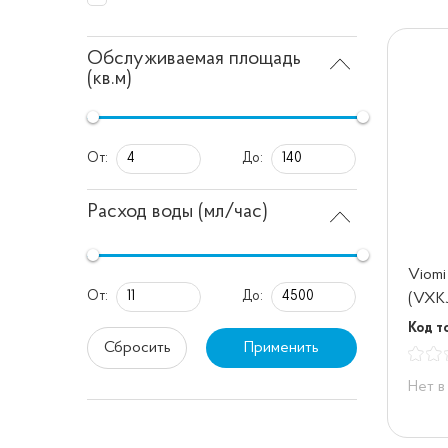
Обслуживаемая площадь
(кв.м)
От:
До:
Расход воды (мл/час)
Viomi 
От:
До:
(VXK
Код т
Сбросить
Применить
Нет в