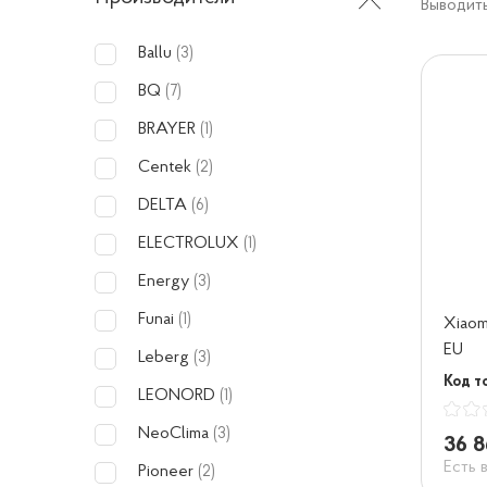
Выводить
Ballu
(3)
BQ
(7)
BRAYER
(1)
Centek
(2)
DELTA
(6)
ELECTROLUX
(1)
Energy
(3)
Funai
(1)
Xiaomi
EU
Leberg
(3)
Код т
LEONORD
(1)
NeoClima
(3)
36 8
Есть 
Pioneer
(2)