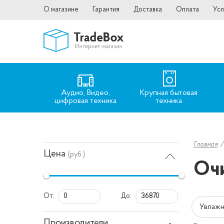
О магазине
Гарантия
Доставка
Оплата
Усл
Аудио, Видео,
Крупная бытовая
цифровая техника
техника
Главная
Цена
(руб.)
Очи
От:
До:
Увлажн
Производители