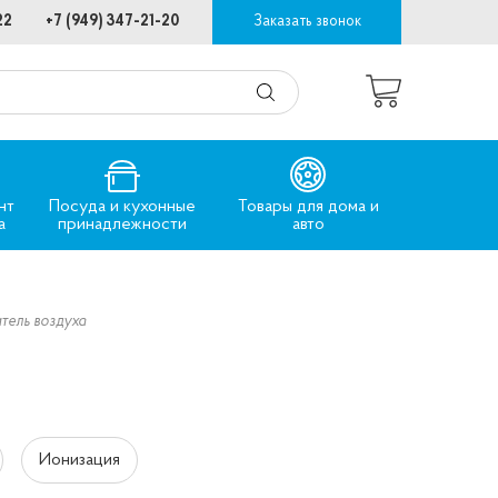
22
+7 (949) 347-21-20
Заказать звонок
нт
Посуда и кухонные
Товары для дома и
а
принадлежности
авто
тель воздуха
Ионизация