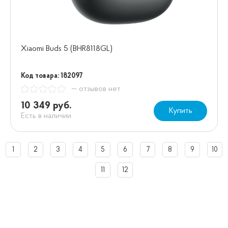
Xiaomi Buds 5 (BHR8118GL)
Код товара: 182097
— отзывов нет
10 349 руб.
Купить
Есть в наличии
1
2
3
4
5
6
7
8
9
10
11
12