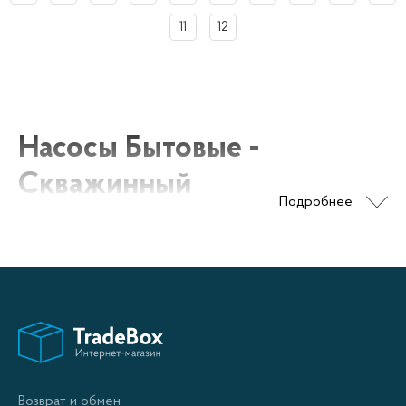
11
12
Насосы Бытовые -
Скважинный
Подробнее
Насосы для скважинного водоснабжения
используются для подачи воды из глубоких
источников. Эти насосы имеют специальную
конструкцию, позволяющую опускать их на
значительную глубину и поддерживать
эффективную работу даже при высоком давлении.
Возврат и обмен