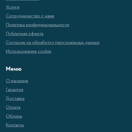
Услуги
Характеристики
Сотрудничество с нами
Политика конфиденциальности
Скважинные насосы обычно имеют корпус из
Публичная оферта
нержавеющей стали, чтобы защитить от коррозии и
Согласие на обработку персональных данных
продлить срок службы. Они также оборудованы
Использование cookie
специальными сетчатыми фильтрами, чтобы
предотвратить попадание механических частиц в
Меню
систему.
О магазине
Применение
Гарантия
Доставка
Насосы для скважинного водоснабжения
Оплата
используются в домах, коттеджах, садовых участках
Обзоры
и других объектах, где отсутствует
Контакты