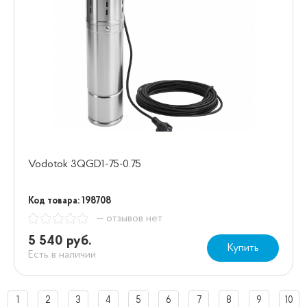
Vodotok 3QGD1-75-0.75
Код товара: 198708
— отзывов нет
5 540 руб.
Купить
Есть в наличии
1
2
3
4
5
6
7
8
9
10