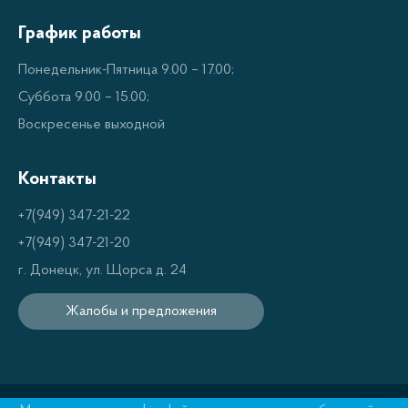
централизованное водоснабжение. Они
обеспечивают надежное и постоянное снабжение
График работы
водой из подземных источников.
Понедельник-Пятница 9.00 – 17.00;
Суббота 9.00 – 15.00;
Преимущества
Воскресенье выходной
Скважинные насосы отличаются высокой
Контакты
производительностью, надежностью и
+7(949) 347-21-22
долговечностью. Они способны работать в
+7(949) 347-21-20
условиях значительного перепада давления и
г. Донецк, ул. Щорса д. 24
обеспечивать стабильное давление в системе
водоснабжения.
Жалобы и предложения
Популярные модели