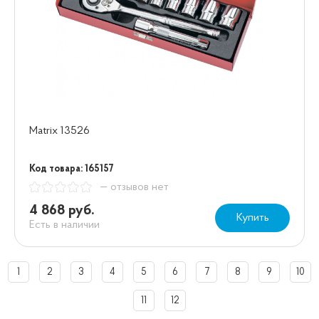
Matrix 13526
Код товара: 165157
— отзывов нет
4 868 руб.
Купить
Есть в наличии
1
2
3
4
5
6
7
8
9
10
11
12