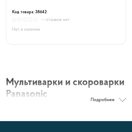
Код товара: 38642
— отзывов нет
Нет в наличии
Мультиварки и скороварки
Panasonic
Подробнее
Мультиварки и скороварки Panasonic – это
многофункциональные устройства для
приготовления пищи. Они представляют собой