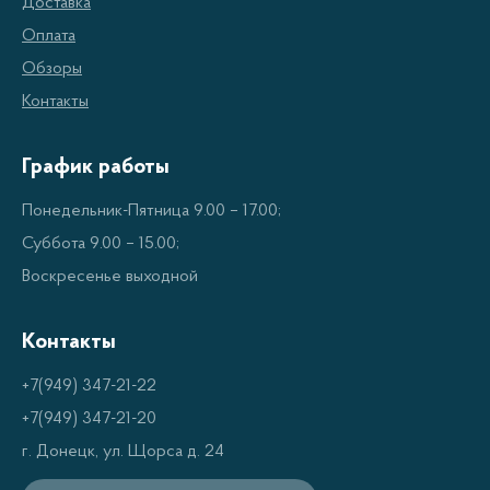
Доставка
электроэнергии. При помощи мультиварки и
Оплата
скороварки Panasonic вы можете приготовить
Обзоры
блюда быстро и эффективно. У них имеется
Контакты
множество программ, позволяющих подобрать
оптимальное время и температуру приготовления
График работы
пищи. Кроме того, мультиварки и скороварки
Понедельник-Пятница 9.00 – 17.00;
Panasonic предлагают все самые современные
Суббота 9.00 – 15.00;
решения для экономии электроэнергии. Они
Воскресенье выходной
имеют встроенные системы автоматического
выключения, которые позволяют сэкономить до
Контакты
30% электроэнергии.
+7(949) 347-21-22
+7(949) 347-21-20
Функции мультиварок и
г. Донецк, ул. Щорса д. 24
скороварок Panasonic