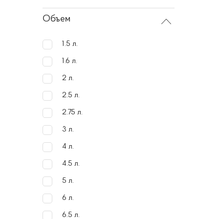
Фу
Объем
Кроме 
1.5 л.
пользо
1.6 л.
настра
2 л.
пригот
их безо
2.5 л.
2.75 л.
Преи
3 л.
4 л.
Мульти
4.5 л.
дизайн,
5 л.
позволя
инстру
6 л.
6.5 л.