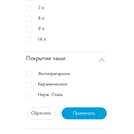
В цело
7 л.
позволя
8 л.
многофу
9 л.
множес
14 л.
идеаль
Покрытие чаши
Антипригарное
Керамическое
Нерж. Сталь
Сбросить
Применить