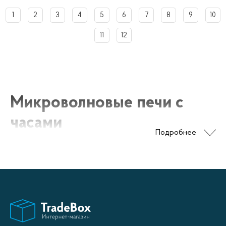
1
2
3
4
5
6
7
8
9
10
11
12
Микроволновые печи с
часами
Подробнее
Микроволновые печи с часами – это электронные
кухонные приборы, предназначенные для
разогрева, приготовления и размораживания пищи.
Они позволяют быстро и удобно подготовить еду,
сохраняя при этом ее питательные свойства.