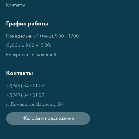
Контакты
микроволновых печей с часами оснащены
функцией автоматического отключения, что
График работы
помогает экономить электроэнергию.
Безопасность
- Современные микроволновые
Понедельник-Пятница 9.00 – 17.00;
печи с часами оборудованы системами
Суббота 9.00 – 15.00;
безопасности, предотвращающими
Воскресенье выходной
возможные аварии и несчастные случаи.
Контакты
Дизайн
- Микроволновые печи с часами
выполнены в разных стилях и цветах, что
+7(949) 347-21-22
позволяет подобрать модель, которая подойдет
+7(949) 347-21-20
к дизайну вашей кухни.
г. Донецк, ул. Щорса д. 24
Жалобы и предложения
Преимущества использования
микроволновых печей с часами: