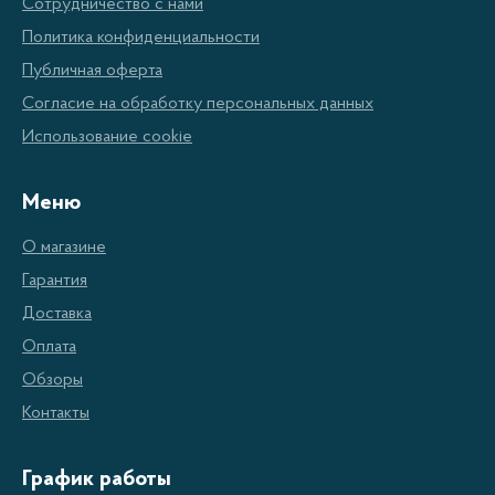
Сотрудничество с нами
любую кухню, не занимая много места.
Политика конфиденциальности
Публичная оферта
Особенности микроволновых
Согласие на обработку персональных данных
печей Mystery
Использование cookie
Уникальный двухкамерный дизайн для более
Меню
эффективного использования мощности.
Автоматические режимы готовки для
О магазине
быстрого и легкого приготовления блюд.
Гарантия
Доставка
Обладает лазерным сканером для точной
Оплата
идентификации продукта.
Обзоры
Имеет многофункциональное управление,
Контакты
включая легкое управление температурой и
временем приготовления блюд.
График работы