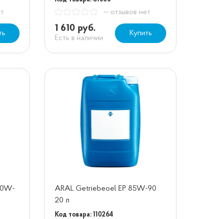
ет
— отзывов нет
1 610 руб.
ть
Купить
Есть в наличии
 80W-
ARAL Getriebeoel EP 85W-90
20 л
Код товара: 110264