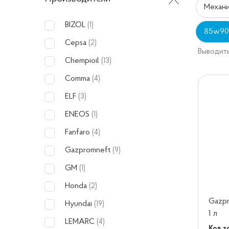
Механи
BIZOL
(1)
85w90
Cepsa
(2)
Выводить
Chempioil
(13)
Comma
(4)
ELF
(3)
ENEOS
(1)
Fanfaro
(4)
Gazpromneft
(9)
GM
(1)
Honda
(2)
Gazpr
Hyundai
(19)
1 л
LEMARC
(4)
Код т