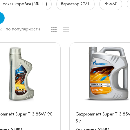
ческая коробка (МКПП)
Вариатор CVT
75w80
:
по популярности
omneft Super T-3 85W-90
Gazpromneft Super T-3 8
5 л
овара: 95887
Код товара: 93587