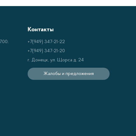
сий, включая механические, автоматические
 и другие узлы трансмиссионной системы.
узовиков, а также сельскохозяйственной и
Контакты
.00;
+7(949) 347-21-22
0:
+7(949) 347-21-20
г. Донецк, ул. Щорса д. 24
вать рекомендации производителя вашего
Жалобы и предложения
кации и допуски масла, чтобы обеспечить
собой надежное и эффективное решение для
 средств и оборудования. Их высокие
и оптимальную работу трансмиссии в