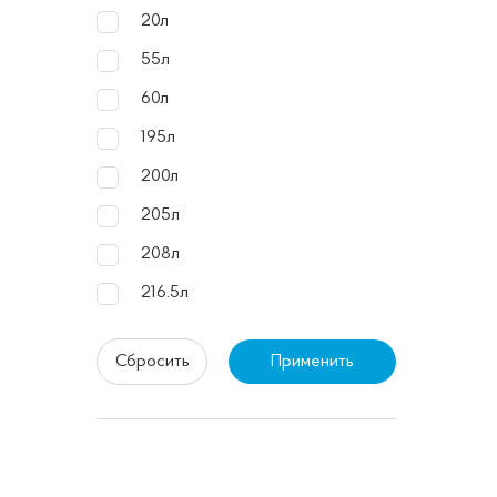
Преи
20л
55л
Вы
60л
де
195л
От
пр
200л
Пр
205л
дл
208л
За
216.5л
пр
Ул
Сбросить
Применить
пе
Обла