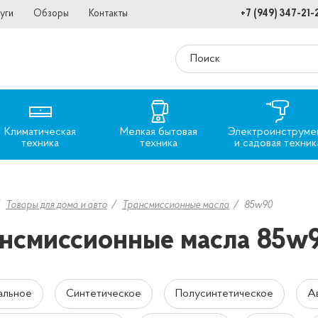
уги
Обзоры
Контакты
+7 (949) 347-21-
Климатическая
Мелкая бытовая
Электроинструме
техника
техника
и садовая техник
Товары для дома и авто
Трансмиссионные масла
85w90
нсмиссионные масла 85w
альное
Синтетическое
Полусинтетическое
А