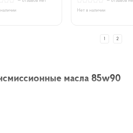
— отзывов нет
— отзывов н
 наличии
Нет в наличии
1
2
нсмиссионные масла 85w90
иссионные масла 85w90 - это высококачественные спец
ования в трансмиссиях автомобилей, грузовиков и друг
ристиками для смазки и защиты деталей трансмиссий пр