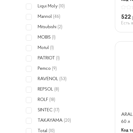
Liqui Moly
(10)
522 
Mannol
(46)
Есть 
Mitsubishi
(2)
MOBIS
(1)
Motul
(1)
PATRIOT
(1)
Pemco
(9)
RAVENOL
(53)
REPSOL
(8)
ROLF
(18)
SINTEC
(17)
ARAL
TAKAYAMA
(20)
60 л
Код т
Total
(10)