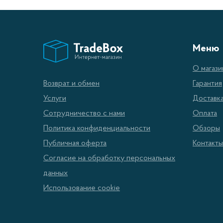
Масла 
и робо
Они под
Меню
строите
О магази
Как 
Гарантия
Возврат и обмен
Доставк
Услуги
При вы
Оплата
Сотрудничество с нами
автомоб
Обзоры
Политика конфиденциальности
оптима
Контакты
Публичная оферта
Согласие на обработку персональных
Таким 
данных
смазки
Использование cookie
технич
широко