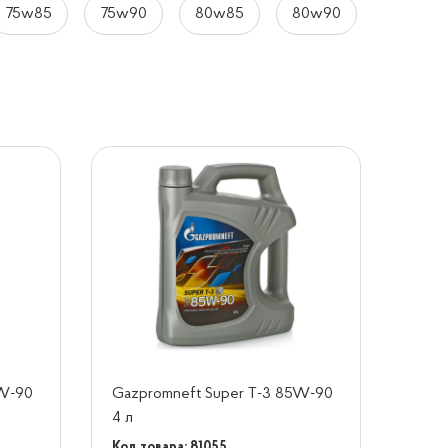
75w85
75w90
80w85
80w90
5W-90
Gazpromneft Super T-3 85W-90
4 л
Код товара: 81055