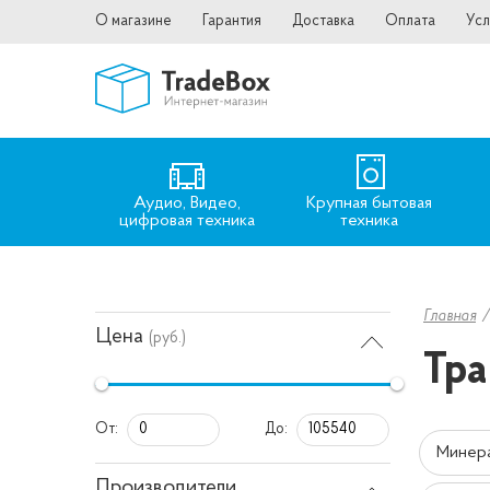
О магазине
Гарантия
Доставка
Оплата
Усл
Аудио, Видео,
Крупная бытовая
цифровая техника
техника
Главная
Цена
(руб.)
Тра
От:
До:
Минер
Производители