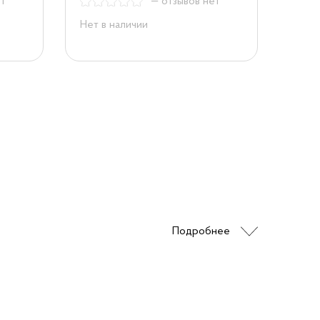
ет
— отзывов нет
Нет в наличии
Подробнее
иальные масла, разработанные для
ой техники. Они обладают оптимальными
и различных условиях эксплуатации.