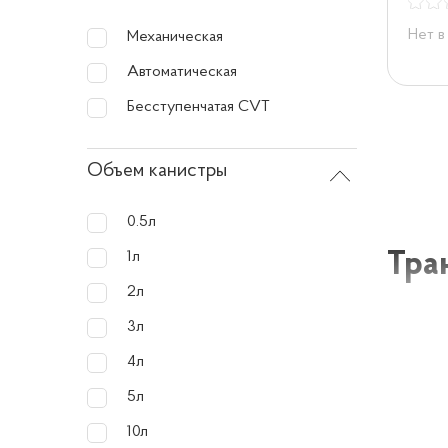
Нет в
Механическая
Автоматическая
Бесступенчатая CVT
Объем канистры
0.5л
Тра
1л
2л
3л
Трансм
использ
4л
характе
5л
10л