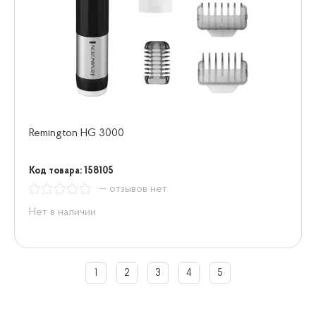
Remington HG 3000
Код товара: 158105
— отзывов нет
Нет в наличии
1
2
3
4
5