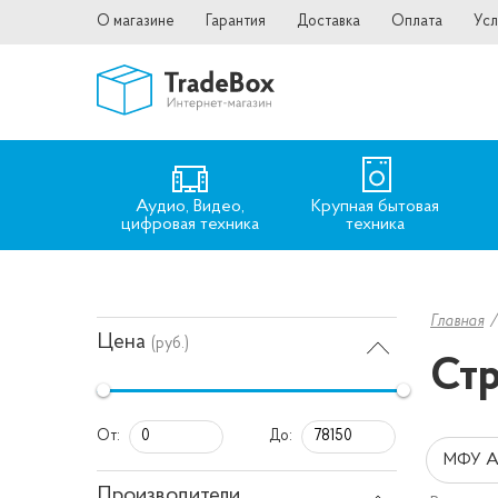
О магазине
Гарантия
Доставка
Оплата
Усл
Аудио, Видео,
Крупная бытовая
цифровая техника
техника
Главная
Цена
(руб.)
Стр
От:
До:
МФУ 
Производители