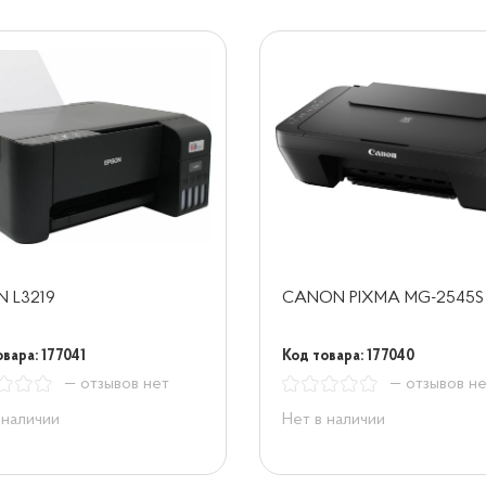
N L3219
CANON PIXMA MG-2545S
вара: 177041
Код товара: 177040
— отзывов нет
— отзывов н
 наличии
Нет в наличии