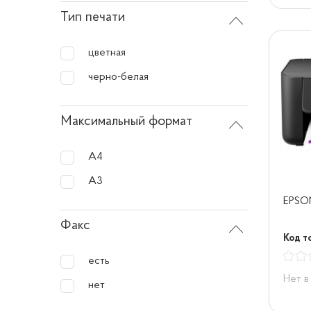
Тип печати
цветная
черно-белая
Максимальный формат
A4
A3
EPSO
Факс
Код т
есть
Нет в
нет