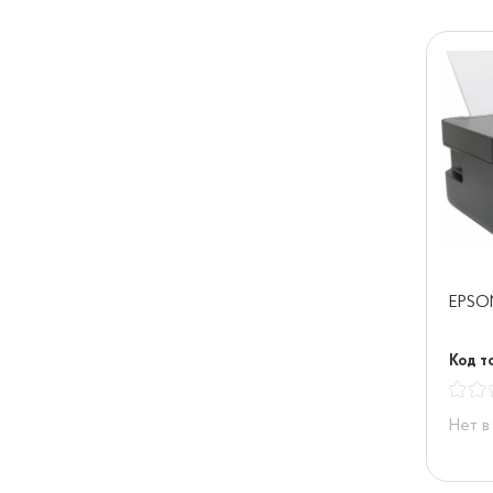
EPSO
Код то
Нет в