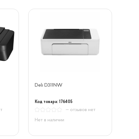
Deli D311NW
Код товара: 176405
ет
— отзывов нет
Нет в наличии