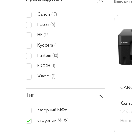
Выводить
Canon
(17)
Epson
(6)
HP
(16)
Kyocera
(1)
Pantum
(10)
RICOH
(1)
Xiaomi
(1)
CANO
Тип
Код т
лазерный МФУ
струиный МФУ
Нет в