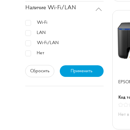
Наличие Wi-Fi/LAN
Wi-Fi
LAN
Wi-Fi/LAN
Нет
Сбросить
Применить
EPSON
Код т
Нет в