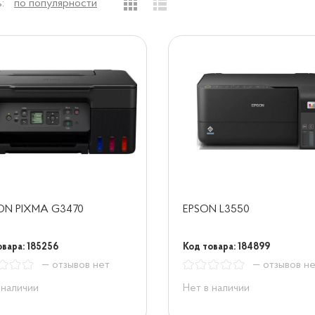
:
по популярности
N PIXMA G3470
EPSON L3550
овара: 185256
Код товара: 184899
— отзывов нет
— отзывов н
 наличии
Нет в наличии