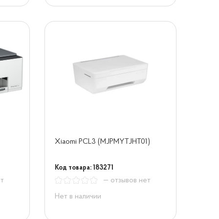
Xiaomi PCL3 (MJPMYTJHT01)
Код товара: 183271
ет
— отзывов нет
Нет в наличии