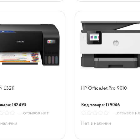
 L3211
HP OfficeJet Pro 9010
овара: 182493
Код товара: 179046
— отзывов нет
— отзывов н
 наличии
Нет в наличии