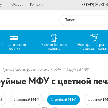
уги
Обзоры
Контакты
+7 (949) 347-21-
Климатическая
Мелкая бытовая
Электроинструме
техника
техника
и садовая техник
Аудио, Видео, цифровая техника
МФУ
Струйный МФУ
уйные МФУ с цветной пе
А3
Лазерный МФУ
Струйный МФУ
Цветной М