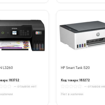
N L3260
HP Smart Tank 520
овара: 183752
Код товара: 183272
— отзывов нет
— отзывов н
 наличии
Нет в наличии