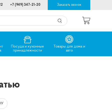
22
+7 (949) 347-21-20
Заказать звонок
нт
Посуда и кухонные
Товары для дома и
а
принадлежности
авто
чатью
ФУ