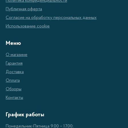
Политика конфиденциальности
Особенности
Публичная оферта
Согласие на обработку персональных данных
Отличное качество
Использование cookie
Красивый дизайн
Широкий спектр функций
Меню
Различные варианты цены
О магазине
Гарантия
Преимущества
Доставка
Оплата
Простота использования
Обзоры
Быстрое приготовление кофе
Контакты
Энергосбережение
Высокая производительность
График работы
Понедельник-Пятница 9.00 – 17.00;