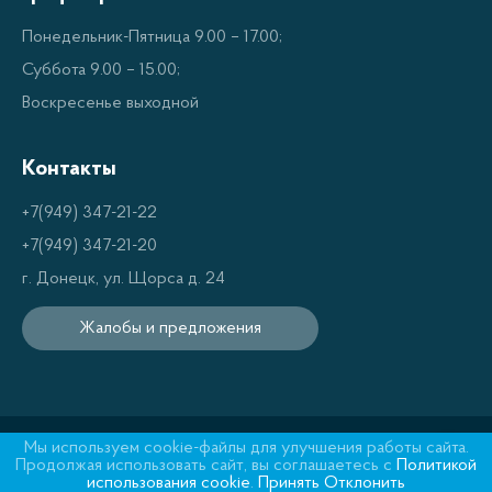
Понедельник-Пятница 9.00 – 17.00;
Суббота 9.00 – 15.00;
Воскресенье выходной
Контакты
+7(949) 347-21-22
+7(949) 347-21-20
г. Донецк, ул. Щорса д. 24
Жалобы и предложения
© tradebox.shop
Все права защищены
Мы используем cookie-файлы для улучшения работы сайта.
Продолжая использовать сайт, вы соглашаетесь с
Политикой
использования cookie
.
Принять
Отклонить