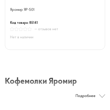
Яромир ЯР-501
Код товара: 85141
— отзывов нет
Нет в наличии
Кофемолки Яромир
Подробнее
Кофемолки Яромир представляют собой идеальное
сочетание качественного дизайна и технологий,