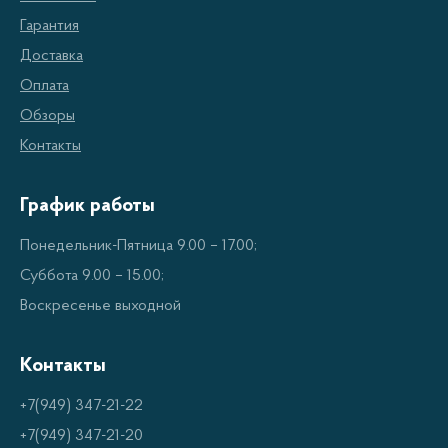
Ручная кофемолка – предназначена для
Гарантия
молотка зерен кофе вручную. Обладает
Доставка
простым дизайном и прочным корпусом из
Оплата
металла, который прослужит вам долгое время.
Обзоры
Электронная кофемолка – представляет собой
Контакты
эффективное устройство для молотка зерен
для приготовления кофе. Предназначена для
График работы
быстрого и простого приготовления кофе.
Понедельник-Пятница 9.00 – 17.00;
Также имеет автоматический выключатель
Суббота 9.00 – 15.00;
безопасности.
Воскресенье выходной
Кондиционер для кофемолки – необходим для
процесса приготовления кофе, позволяя
Контакты
поддерживать нужную температуру и
+7(949) 347-21-22
обеспечивать бесперебойную работу вашей
+7(949) 347-21-20
кофемолки.