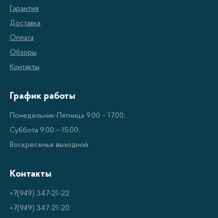
использоваться для длительной и продолжительной
Гарантия
работы по измельчению и резке продуктов.
Доставка
Оплата
Уникальные функции
Обзоры
Контакты
Измельчители и мультирезки Viconte оснащены
уникальными функциями, такими как простая
График работы
система измельчения, автоматическая
Понедельник-Пятница 9.00 – 17.00;
программируемая регулировка толщины резки,
Суббота 9.00 – 15.00;
программируемая регулировка скорости и многое
Воскресенье выходной
другое. Все устройства Viconte легки в
использовании и позволяют быстро и эффективно
Контакты
приготовлять и резать продукты.
+7(949) 347-21-22
+7(949) 347-21-20
Доступность и надежность