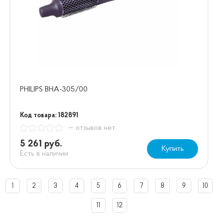
PHILIPS BHA-305/00
Код товара: 182891
— отзывов нет
5 261 руб.
Купить
Есть в наличии
1
2
3
4
5
6
7
8
9
10
11
12