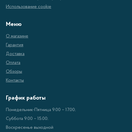
и звука. Они также позволяют просматривать 3D
Использование cookie
контент, что делает просмотр еще более
реалистичным.
Меню
О магазине
Особенности домашних
Гарантия
кинотеатров LG
Доставка
Оплата
Высокое качество изображения и звука
Обзоры
Поддержка различных видео и аудио
Контакты
форматов
Удобное управление с помощью пульта
График работы
дистанционного управления
Понедельник-Пятница 9.00 – 17.00;
Поддержка 3D контента
Суббота 9.00 – 15.00;
Усилители и динамики для обеспечения
Воскресенье выходной