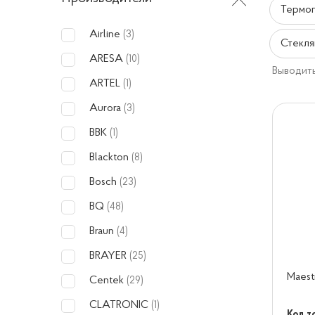
Термоп
Airline
(3)
Стекля
ARESA
(10)
Выводить
ARTEL
(1)
Aurora
(3)
BBK
(1)
Blackton
(8)
Bosch
(23)
BQ
(48)
Braun
(4)
BRAYER
(25)
Maest
Centek
(29)
CLATRONIC
(1)
Код т