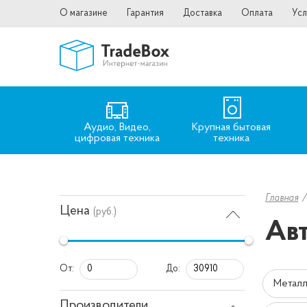
О магазине
Гарантия
Доставка
Оплата
Усл
Аудио, Видео,
Крупная бытовая
цифровая техника
техника
Главная
Цена
(руб.)
Авт
От:
До:
Металл
Производители