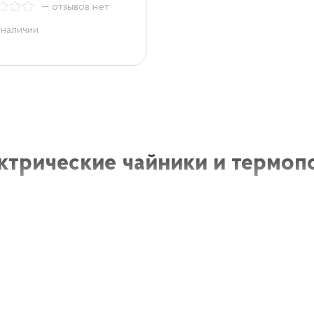
— отзывов нет
 наличии
ктрические чайники и термоп
ческие чайники и термопоты - это удобные и практичн
в, таких как чай, кофе или горячий шоколад. В наше вре
ком для тех, кто много времени проводит за рулем. Он 
вить горячий напиток прямо в автомобиле, вне зависимост