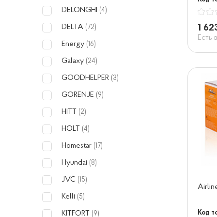
DELONGHI
(4)
1 62
DELTA
(72)
Есть 
Energy
(16)
Galaxy
(24)
GOODHELPER
(3)
GORENJE
(9)
HITT
(2)
HOLT
(4)
Homestar
(17)
Hyundai
(8)
JVC
(15)
Airli
Kelli
(5)
Код т
KITFORT
(9)