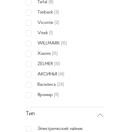
Особ
Tefal
(8)
Timberk
(3)
Основн
Viconte
(2)
Vitek
(1)
По
WILLMARK
(10)
ав
Xiaomi
(15)
Ун
го
ZELMER
(10)
Бе
АКСИНЬЯ
(14)
от
Василиса
(24)
Эф
Яромир
(11)
го
Пр
Тип
пр
Электрический чайник