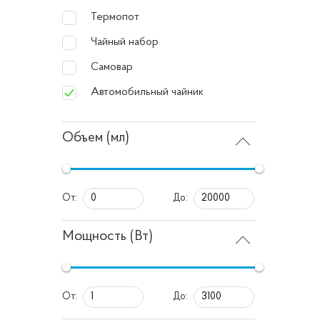
Как 
Термопот
Чайный набор
При вы
Самовар
Автомобильный чайник
Ем
ко
Объем (мл)
Мо
Ма
ле
От:
До:
Фу
Мощность (Вт)
пе
Бе
со
От:
До: