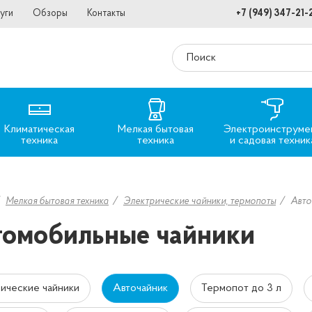
уги
Обзоры
Контакты
+7 (949) 347-21-
Климатическая
Мелкая бытовая
Электроинструме
техника
техника
и садовая техник
Мелкая бытовая техника
Электрические чайники, термопоты
Авто
омобильные чайники
ические чайники
Авточайник
Термопот до 3 л