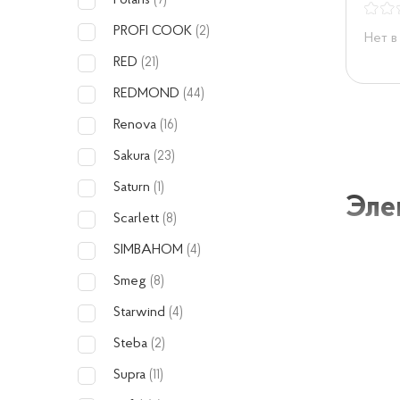
Polaris
(7)
PROFI COOK
(2)
Нет в
RED
(21)
REDMOND
(44)
Renova
(16)
Sakura
(23)
Saturn
(1)
Эле
Scarlett
(8)
SIMBAHOM
(4)
Электри
Smeg
(8)
напитко
Starwind
(4)
помощни
Steba
(2)
пригото
Supra
(11)