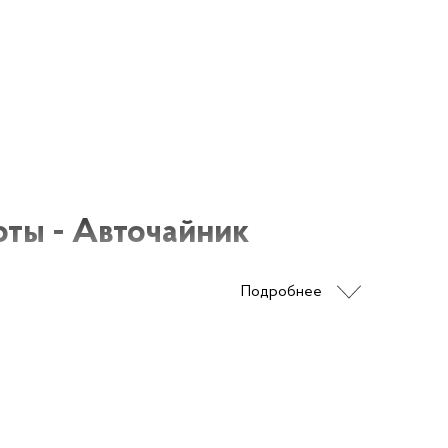
оты - Авточайник
Подробнее
ые приборы для приготовления горячих
мя авто чайник стал незаменимым
позволяет всегда иметь возможность
и от того, где находится его владелец.