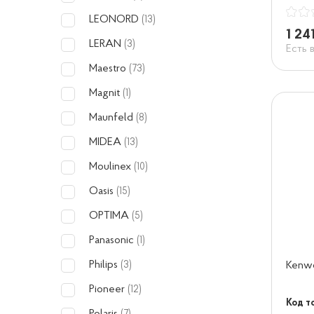
LEONORD
(13)
1 24
LERAN
(3)
Есть 
Maestro
(73)
Magnit
(1)
Maunfeld
(8)
MIDEA
(13)
Moulinex
(10)
Oasis
(15)
OPTIMA
(5)
Panasonic
(1)
Philips
Kenw
(3)
Pioneer
(12)
Код т