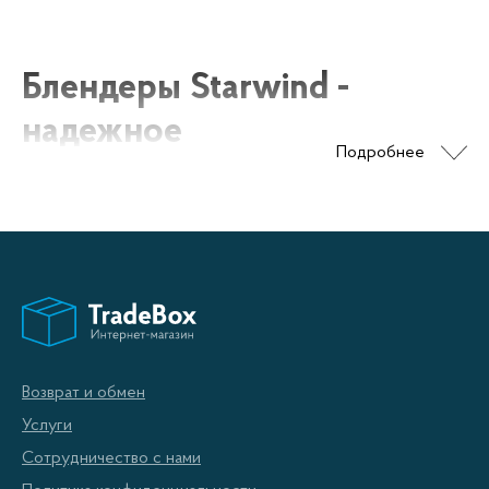
Блендеры Starwind -
надежное
Подробнее
приборостроение для
домашнего и
профессионального
использования
Блендеры Starwind предлагают вам мощные,
Возврат и обмен
надежные и профессиональные решения для
Услуги
замены или дополнения вашего текущего
Сотрудничество с нами
приборостроения. Модели Starwind очень