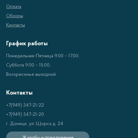
Модели оснащены автоматическими
Оплата
программами для приготовления хлеба и
Обзоры
других блюд.
Контакты
Вы можете выбрать модель с двумя или тремя
хлебными корзинами или модель с большим
График работы
количеством программ.
Понедельник-Пятница 9.00 – 17.00;
В некоторых моделях есть функция
Суббота 9.00 – 15.00;
автоматической заморозки теста.
Воскресенье выходной
Электрические хлебопечки DELONGHI имеют
большое количество дополнительных
Контакты
функций, таких как программа
+7(949) 347-21-22
размораживания, программа для
+7(949) 347-21-20
приготовления тостов, программа для
г. Донецк, ул. Щорса д. 24
приготовления ржаного хлеба и многое
другое.
Жалобы и предложения