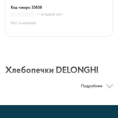
Код товара: 33838
— отзывов нет
Нет в наличии
Хлебопечки DELONGHI
Подробнее
Хлебопечки DELONGHI отличаются
практичностью, ценой и широким ассортиментом
моделей. Они представляют собой удобные
электроприборы, позволяющие приготовить хлеб,