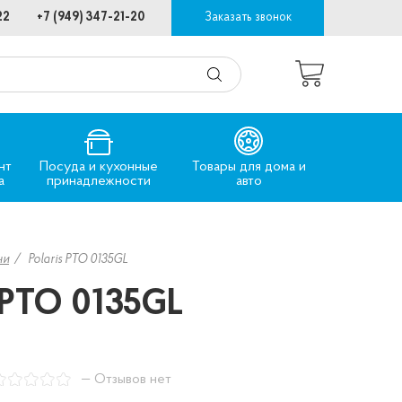
22
+7 (949) 347-21-20
Заказать звонок
нт
Посуда и кухонные
Товары для дома и
а
принадлежности
авто
чи
Polaris PTO 0135GL
s PTO 0135GL
— Отзывов нет