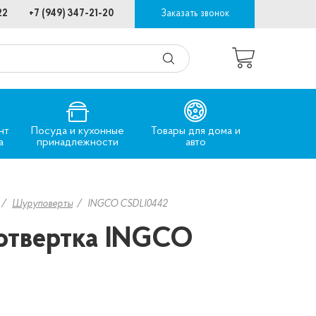
22
+7 (949) 347-21-20
Заказать звонок
нт
Посуда и кухонные
Товары для дома и
а
принадлежности
авто
Шуруповерты
INGCO CSDLI0442
отвертка INGCO