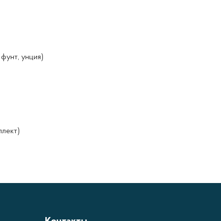
фунт, унция)
плект)