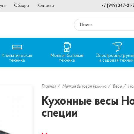
уги
Обзоры
Контакты
+7 (949) 347-21-
Климатическая
Мелкая бытовая
Электроинструме
техника
техника
и садовая техник
Главная
Мелкая бытовая техника
Весы
Ho
Кухонные весы H
специи