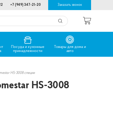
22
+7 (949) 347-21-20
Заказать звонок
нт
Посуда и кухонные
Товары для дома и
а
принадлежности
авто
mestar HS-3008 специи
omestar HS-3008